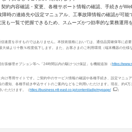
契約内容確認・変更、各種サポート情報の確認、手続きがWe
故障時の連絡先や設定マニュアル、工事故障情報の確認が可能
状況も一覧で把握できるため、スムーズかつ効率的な業務運用
の通信速度を示すものではありません。本技術規格においては、通信品質確保等に必
最大値より十数％程度低下します。また、お客さまのご利用環境（端末機器の仕様
時間出張修理オプション等へ「24時間以内の駆けつけ保証」を機能追加 （
https://www.n
向け専用サイトです。ご契約中のサービス情報の確認や各種手続き、設定マニュアル
報の通知、各種手続き申込サイトのご案内などをご利用いただけます。現在、約4万
用いただけます。（
https://business.ntt-east.co.jp/content/adlp/mypage/
）