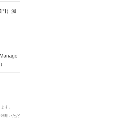
0円）減
anage
く）
ります。
ご利用いただ