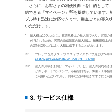
さらに、お客さまの利便性向上を目的として、
※2
結できる「マイページ」
を提供しています。
ブル時も迅速に対応できます。拠点ごとの導入
いただけます。
*
最大概ね10Gbpsとは、技術規格上の最大値であり、実際
付与されるため、実際の通信速度の最大値は、技術規格上の
の混雑状況などにより大幅に低下することがあります。
※1
フレッツ 光ネクスト/クロス オフィスタイプおよび24
east.co.jp/release/detail/20250603_02.html
）
※2
法人のお客さま向け「マイページ」は、法人の契約者さま
どのサポートコンテンツ、各種窓口表示、障害・工事情
ご利用いただいており、簡単な登録手続きですぐにご利
3. サービス仕様