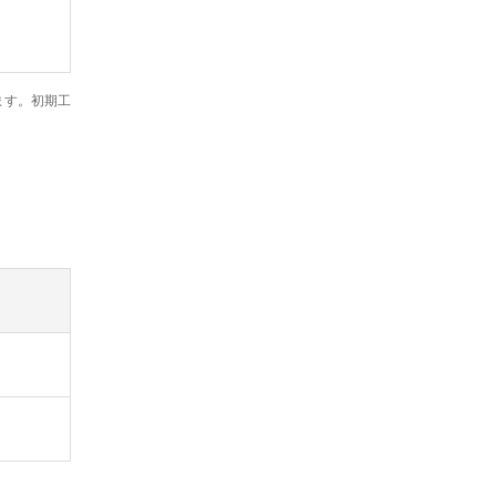
ます。初期工
）
）