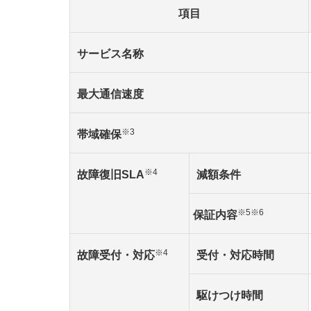
項目
サービス名称
最大通信速度
※3
帯域確保
※4
故障復旧SLA
減額条件
※5
※6
保証内容
※4
故障受付・対応
受付・対応時間
駆けつけ時間