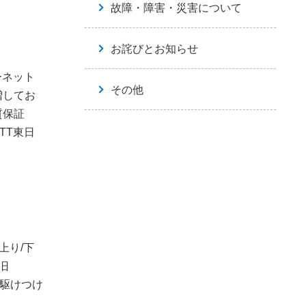
故障・障害・災害について
お詫びとお知らせ
ーネット
その他
増してお
質保証
TT東日
上り/下
旧
内駆けつけ