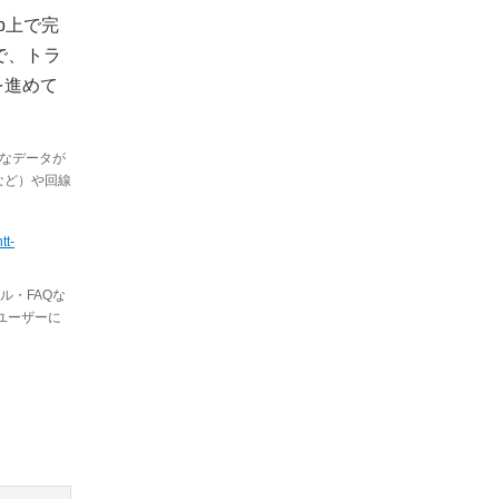
b上で完
で、トラ
を進めて
要なデータが
など）や回線
tt-
・FAQな
ユーザーに