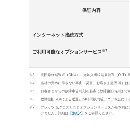
保証内容
インターネット接続方式
※7
ご利用可能なオプションサービス
※3
光回線終端装置（ONU）～光加入者線端局装置（OLT
※4
当社の責めに帰さない事由（災害、お客さま起因 等）は
※5
お客さまからの故障申告時刻を起点に故障復旧時刻まで
※6
故障復旧SLAによる返還と24時間以内駆けつけ保証によ
※7
フレッツ 光クロスと同じオプションサービスが基本的
けません。詳細は
【別紙2】
をご参照ください。