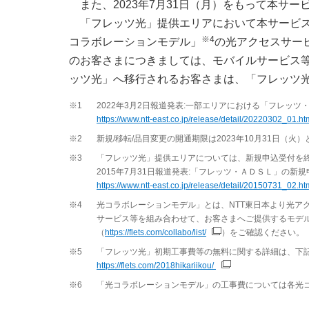
また、2023年7月31日（月）をもって本サ
「フレッツ光」提供エリアにおいて本サービ
※4
コラボレーションモデル」
の光アクセスサー
のお客さまにつきましては、モバイルサービス
ッツ光」へ移行されるお客さまは、「フレッツ
※1
2022年3月2日報道発表:一部エリアにおける「フレッ
https://www.ntt-east.co.jp/release/detail/20220302_01.ht
※2
新規/移転/品目変更の開通期限は2023年10月31日（火
※3
「フレッツ光」提供エリアについては、新規申込受付を
2015年7月31日報道発表:「フレッツ・ＡＤＳＬ」の新
https://www.ntt-east.co.jp/release/detail/20150731_02.ht
※4
光コラボレーションモデル」とは、NTT東日本より光ア
サービス等を組み合わせて、お客さまへご提供するモデ
（
https://flets.com/collabo/list/
）をご確認ください。
※5
「フレッツ光」初期工事費等の無料に関する詳細は、下記
https://flets.com/2018hikariikou/
※6
「光コラボレーションモデル」の工事費については各光