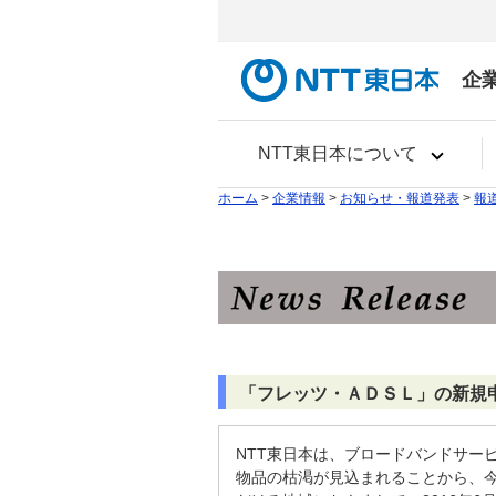
企
NTT東日本について
ホーム
>
企業情報
>
お知らせ・報道発表
>
報
「フレッツ・ＡＤＳＬ」の新規
NTT東日本は、ブロードバンドサー
物品の枯渇が見込まれることから、今