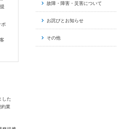
故障・障害・災害について
M提
お詫びとお知らせ
サポ
その他
客
ました
契約業