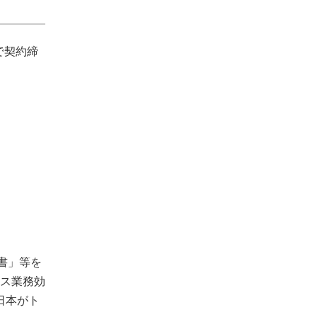
で契約締
書」等を
ィス業務効
日本がト