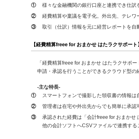
①
様々な金融機関の銀行口座と連携でき仕訳
②
経費精算や稟議を電子化。外出先、テレワ
③
取引（仕訳）情報を元に経営レポートを自
【経費精算freee for おまかせ はたラクサポート
「経費精算freee for おまかせ はたラ
申請・承認を行うことができるクラウド型の
-主な特長-
①
スマートフォンで撮影した領収書の情報は
②
管理者は在宅や外出先からでも簡単に承認
③
承認された経費は「会計freee for おま
他の会計ソフトへCSVファイルで連携する