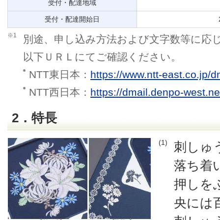
受付・配達地域
受付・配達開始日
※1
別途、申し込み方法および文字数等に応
以下ＵＲＬにてご確認ください。
NTT東日本：
https://www.ntt-east.co.jp/d
NTT西日本：
https://dmail.denpo-west.n
2．特長
(1)
刺しゅ
落ち着
押しを
央には