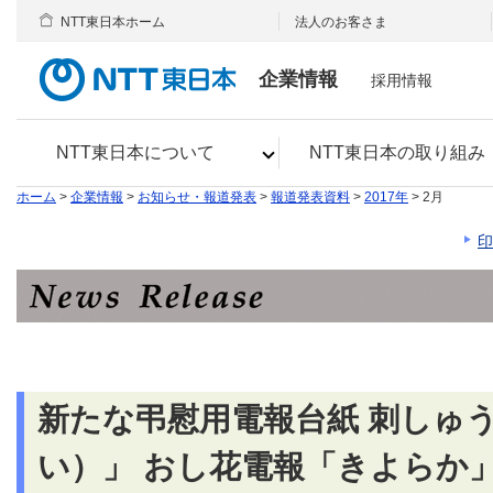
NTT東日本ホーム
法人のお客さま
企業情報
採用情報
NTT東日本について
NTT東日本の取り組み
ホーム
>
企業情報
>
お知らせ・報道発表
>
報道発表資料
>
2017年
> 2月
印
新たな弔慰用電報台紙 刺しゅ
い）」 おし花電報「きよらか