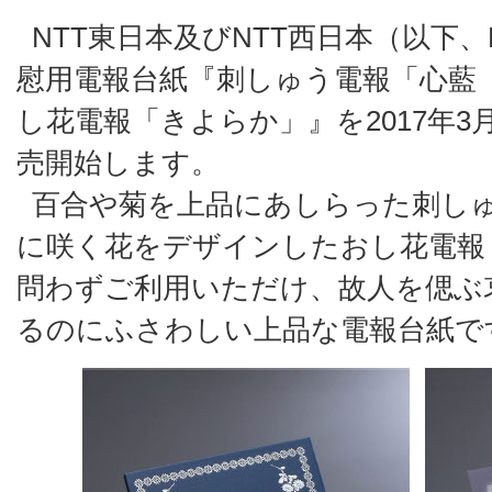
NTT東日本及びNTT西日本（以下
慰用電報台紙『刺しゅう電報「心藍
し花電報「きよらか」』を2017年3
売開始します。
百合や菊を上品にあしらった刺し
に咲く花をデザインしたおし花電報
問わずご利用いただけ、故人を偲ぶ
るのにふさわしい上品な電報台紙で