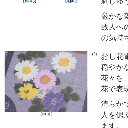
刺しゅ
厳かな
故人へ
の気持
(2)
おし花
穏やか
花々を
花で表
清らか
人を偲
ます。