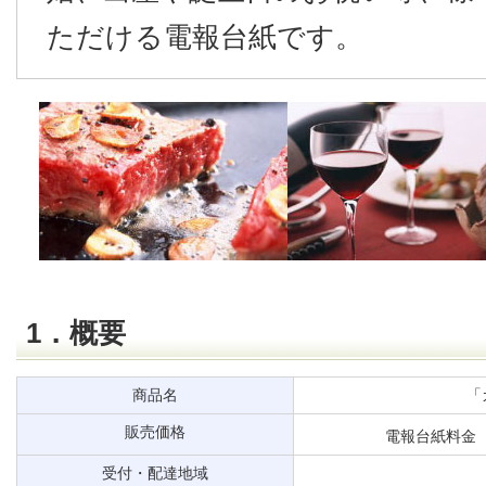
ただける電報台紙です。
1．概要
商品名
「
販売価格
電報台紙料金 
受付・配達地域