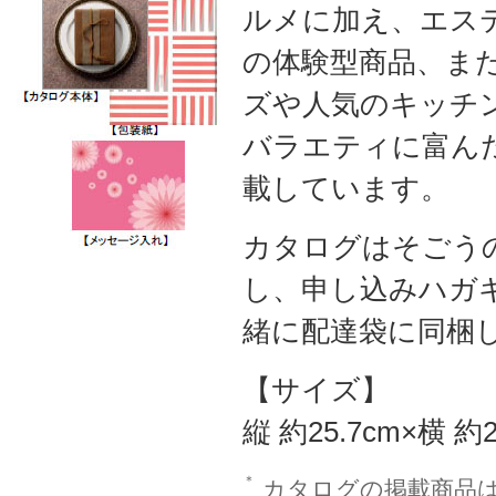
ルメに加え、エス
の体験型商品、ま
ズや人気のキッチ
バラエティに富んだ
載しています。
カタログはそごう
し、申し込みハガ
緒に配達袋に同梱
【サイズ】
縦 約25.7cm×横 約
＊
カタログの掲載商品は2