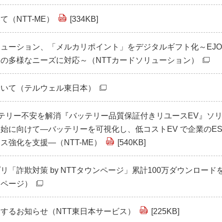
（NTT-ME）
[334KB]
リューション、「メルカリポイント」をデジタルギフト化～EJOI
の多様なニーズに対応～（NTTカードソリューション）
ついて（テルウェル東日本）
ッテリー不安を解消『バッテリー品質保証付きリユースEV』ソ
始に向けて―バッテリーを可視化し、低コストEV で企業のES
ス強化を支援―（NTT-ME）
[540KB]
リ「詐欺対策 by NTTタウンページ」累計100万ダウンロード
ンページ）
するお知らせ（NTT東日本サービス）
[225KB]