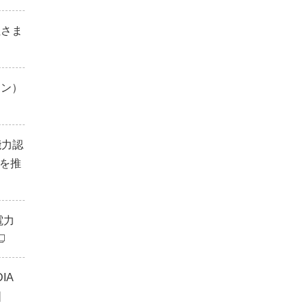
社さま
ーン）
能力認
成を推
電力
IA
]