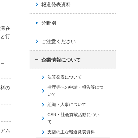
報道発表資料
分野別
で滞在
識と行
ご注意ください
企業情報について
レコ
決算発表について
省庁等への申請・報告等につ
用料の
いて
組織・人事について
CSR・社会貢献活動につい
て
シアム
支店の主な報道発表資料