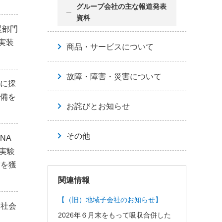
グループ会社の主な報道発表
資料
援部門
実装
商品・サービスについて
故障・障害・災害について
）に採
整備を
お詫びとお知らせ
その他
NA
「実験
賞を獲
関連情報
【（旧）地域子会社のお知らせ】
い社会
2026年６月末をもって吸収合併した