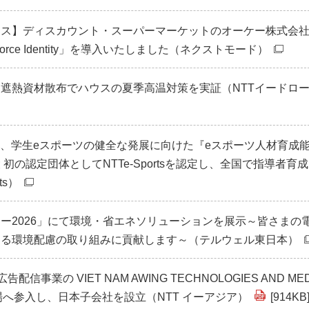
ース】ディスカウント・スーパーマーケットのオーケー株式会
rkforce Identity」を導入いたしました（ネクストモード）
遮熱資材散布でハウスの夏季高温対策を実証（NTTイードロ
APAN、学生eスポーツの健全な発展に向けた『eスポーツ人材育成
初の認定団体としてNTTe-Sportsを認定し、全国で指導者育
ts）
ー2026」にて環境・省エネソリューションを展示～皆さまの
よる環境配慮の取り組みに貢献します～（テルウェル東日本）
広告配信事業の VIET NAM AWING TECHNOLOGIES AND MED
市場へ参入し、日本子会社を設立（NTT イーアジア）
[914KB