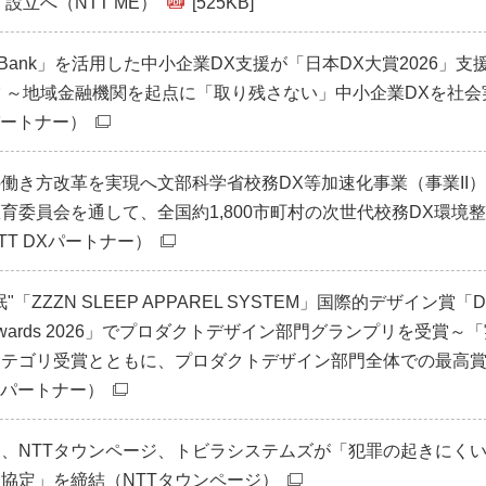
設立へ（NTT ME）
[525KB]
for Bank」を活用した中小企業DX支援が「日本DX大賞2026」支
 ～地域金融機関を起点に「取り残さない」中小企業DXを社会
Xパートナー）
働き方改革を実現へ文部科学省校務DX等加速化事業（事業II
育委員会を通して、全国約1,800市町村の次世代校務DX環境
TT DXパートナー）
「ZZZN SLEEP APPAREL SYSTEM」国際的デザイン賞「D
ign Awards 2026」でプロダクトデザイン部門グランプリを受賞～
カテゴリ受賞とともに、プロダクトデザイン部門全体での最高
DXパートナー）
、NTTタウンページ、トビラシステムズが「犯罪の起きにく
協定」を締結（NTTタウンページ）