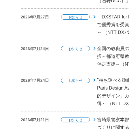
（石狩DCC）」
「DXSTAR 
2026年7月27日
お知らせ
で優秀賞を受賞
～ （NTT D
全国の教職員の
2026年7月24日
お知らせ
択～都道府県教
伴走支援～（N
"持ち運べる睡眠"
2026年7月24日
お知らせ
Paris Des
的デザイン」
得～ （NTT 
宮崎県警察本部
2026年7月21日
お知らせ
づくりに関する