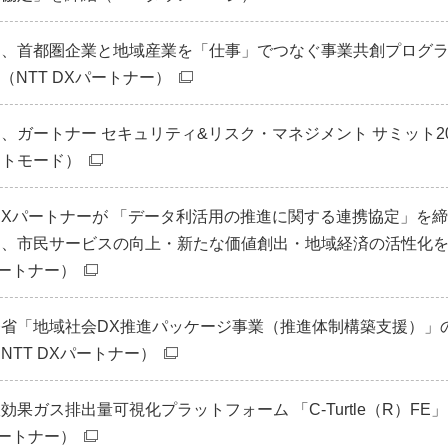
て、首都圏企業と地域産業を「仕事」でつなぐ事業共創プログ
 （NTT DXパートナー）
、ガートナー セキュリティ&リスク・マネジメント サミット20
ストモード）
 DXパートナーが 「データ利活用の推進に関する連携協定」を
り、市民サービスの向上・新たな価値創出・地域経済の活性化
パートナー）
省「地域社会DX推進パッケージ事業（推進体制構築支援）」
NTT DXパートナー）
果ガス排出量可視化プラットフォーム 「C-Turtle（R）FE
パートナー）