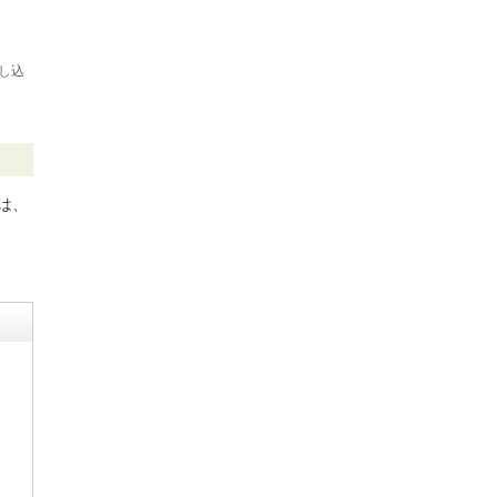
し込
は、