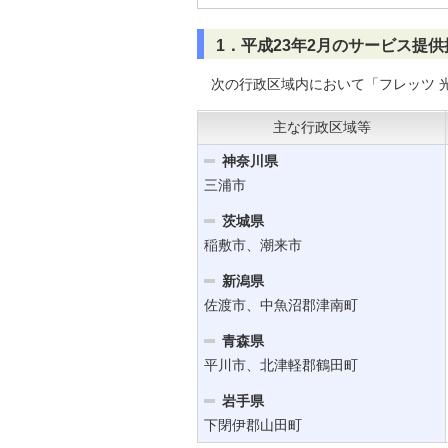
1．平成23年2月のサービス提
次の行政区域内において「フレッツ 
主な行政区域等
神奈川県
三浦市
茨城県
稲敷市、潮来市
新潟県
佐渡市、中魚沼郡津南町
青森県
平川市、北津軽郡鶴田町
岩手県
下閉伊郡山田町