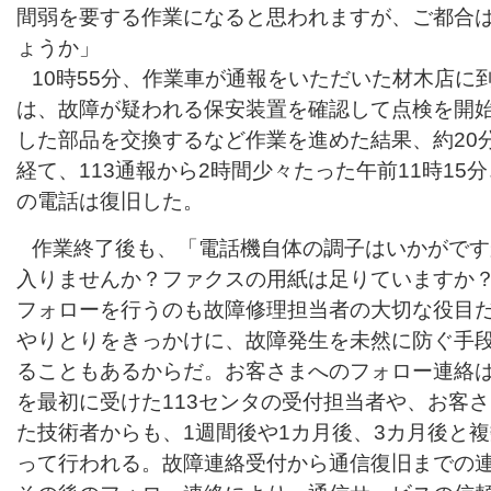
間弱を要する作業になると思われますが、ご都合
ょうか」
10時55分、作業車が通報をいただいた材木店に
は、故障が疑われる保安装置を確認して点検を開
した部品を交換するなど作業を進めた結果、約20
経て、113通報から2時間少々たった午前11時15
の電話は復旧した。
作業終了後も、「電話機自体の調子はいかがです
入りませんか？ファクスの用紙は足りていますか
フォローを行うのも故障修理担当者の大切な役目
やりとりをきっかけに、故障発生を未然に防ぐ手
ることもあるからだ。お客さまへのフォロー連絡
を最初に受けた113センタの受付担当者や、お客
た技術者からも、1週間後や1カ月後、3カ月後と
って行われる。故障連絡受付から通信復旧までの