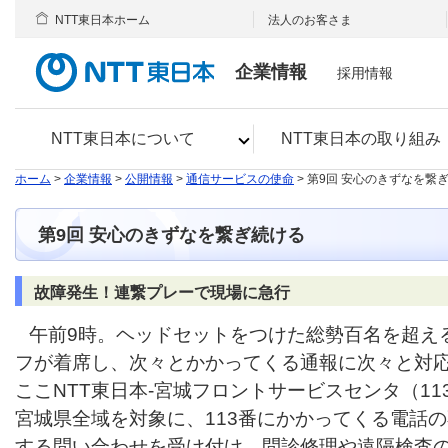
NTT東日本ホーム
法人のお客さま
企業情報
採用情報
NTT東日本について
NTT東日本の取り組み
ホーム
>
企業情報
>
公開情報
>
通信サービスの使命
> 第9回 安心のきずなを繋
第9回 安心のきずなを繋ぎ続ける
故障発生！連繋プレーで現場に急行
午前9時。ヘッドセットをつけた総勢百名を超え
フが着席し、次々とかかってくる通報に次々と対
ここNTT東日本-宮城フロントサービスセンタ（11
宮城県全域を対象に、113番にかかってくる電話
する問い合わせを受け付け、問診修理や遠隔検査