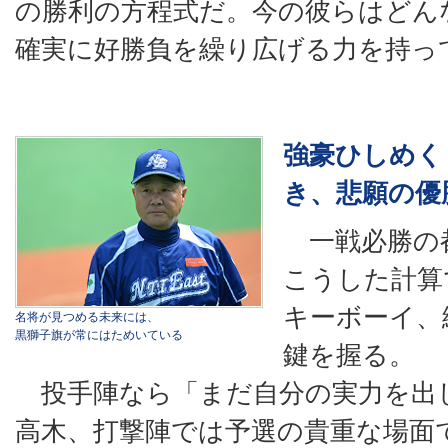
の勝利の方程式だ。今の彼らはどん
確実に好勝負を繰り広げる力を持っ
強豪ひしめく
き、悲願の優
一戦必勝の
こうした計算
キーボーイ、
名将が見つめる未来には、
黒獅子旗が常にはためいている
鍵を握る。
投手陣なら「まだ自分の実力を出
高木、打撃陣では予選の貴重な場面