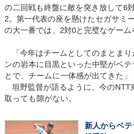
の二回戦も終盤に敵を突き放して6
2。第一代表の座を懸けたセガサミ
の大一番では、2対0と完璧なゲー
「今年はチームとしてのまとまり
ンの岩本に目黒といった中堅がベテ
とで、チームに一体感が出てきた」
垣野監督が語るように、今のNTT
取っても隙がない。
新人からベテ