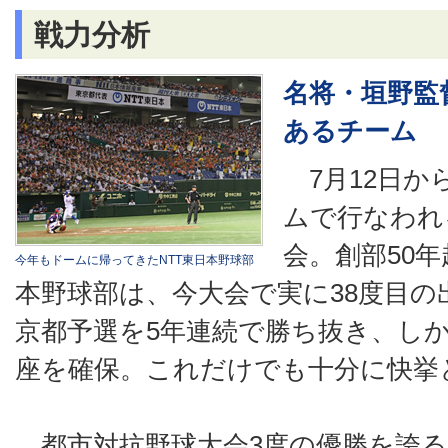
戦力分析
名将・垣野監
あるチーム
7月12日か
ムで行なわれ
会。創部50年
今年もドームに帰ってきたNTT東日本野球部
本野球部は、今大会で実に38度目の
京都予選を5年連続で勝ち抜き、し
座を確保。これだけでも十分に快挙
都市対抗野球大会3度の優勝を誇る