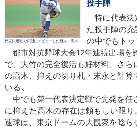
投手陣
特に代表決定
た投手陣の充
の中でもトッ
代表決定戦で鮮烈にデビューした新人・高木
都市対抗野球大会12年連続出場を
で、大竹の完全復活も好材料。さら
の高木、抑えの切り札・末永と計算
いる。
中でも第一代表決定戦で先発を任さ
に抑えた高木の存在は頼もしい限り。
速球は、東京ドームの大観衆を唸ら