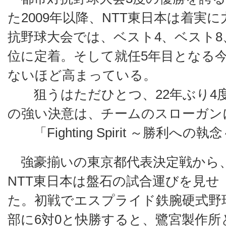
た2009年以降、NTT東日本は着実
抗野球大会では、ベスト4、ベスト8
位に定着。そして就任5年目となる
ないほど高まっている。
狙うはただひとつ、22年ぶり4度
の強い決意は、チームのスローガン
「Fighting Spirit ～勝利への執
強豪揃いの東京都代表決定戦から
NTT東日本は盤石の試合運びを見せ
た。初戦でエスプライド鉄腕硬式野
部に6対0と快勝すると、鷺宮製作所