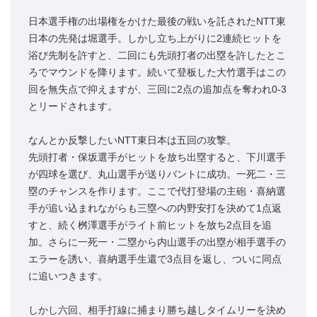
日本選手権の出場権をかけた最後の戦いを託されたNTT東
日本の先発は堀選手。しかし立ち上がりに2連続ヒットを
浴び先制を許すと、二回にも先頭打者の出塁を許したとこ
ろでマウンドを降ります。続いて登板した大竹選手はこの
回を無失点で抑えますが、三回に2点の追加点を奪われ0-3
とリードされます。
なんとか反撃したいNTT東日本は五回の攻撃。
先頭打者・保坂選手がヒットを放ち出塁すると、下川選手
が四球を選び、丸山選手が送りバントに成功。一死二・三
塁のチャンスを作ります。ここで代打登場の主砲・喜納選
手が追い込まれながらも三塁への内野安打を決めて1点返
すと、続く桝澤選手がライト前ヒットを放ち2点目を追
加。さらに一死一・二塁から内山選手の出塁が相手選手の
エラーを誘い、喜納選手生還で3点目を返し、ついに同点
に追いつきます。
しかし六回、相手打線に捕まり勝ち越しタイムリーを決め