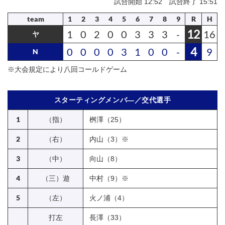
試合開始 12:52 試合終了 15:51
team
1
2
3
4
5
6
7
8
9
R
H
12
1
0
2
0
0
3
3
3
-
16
ヤ
4
0
0
0
0
3
1
0
0
-
9
N
※大会規定により八回コールドゲーム
スターティングメンバ―／交代選手
1
（指）
桝澤（25）
2
（右）
内山（3）※
3
（中）
向山（8）
4
（三）遊
中村（9）※
5
（左）
火ノ浦（4）
打左
長澤（33）