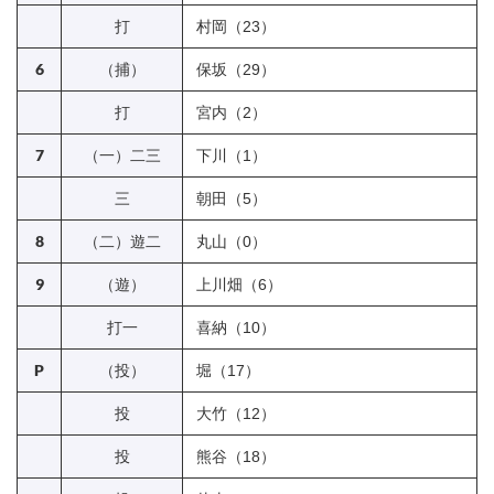
打
村岡（23）
6
（捕）
保坂（29）
打
宮内（2）
7
（一）二三
下川（1）
三
朝田（5）
8
（二）遊二
丸山（0）
9
（遊）
上川畑（6）
打一
喜納（10）
P
（投）
堀（17）
投
大竹（12）
投
熊谷（18）