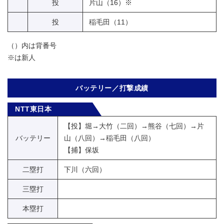
投
片山（16）※
投
稲毛田（11）
（）内は背番号
※は新人
バッテリー／打撃成績
NTT東日本
【投】堀→大竹（二回）→熊谷（七回）→片
バッテリー
山（八回）→稲毛田（八回）
【捕】保坂
二塁打
下川（六回）
三塁打
本塁打