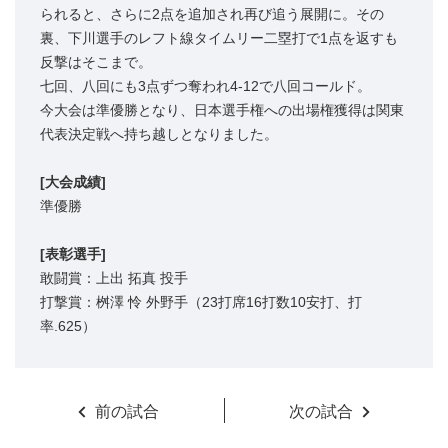
られると、さらに2点を追加され再び追う展開に。その
裏、下川選手のレフト線タイムリー二塁打で1点を返すも
反撃はそこまで。
七回、八回にも3点ずつ奪われ4-12で八回コールド。
今大会は準優勝となり、日本選手権への出場権獲得は関東
代表決定戦へ持ち越しとなりました。
[大会成績]
準優勝
[表彰選手]
敢闘賞：上出 拓真 投手
打撃賞：桝澤 怜 外野手（23打席16打数10安打、打
率.625）
前の試合
次の試合