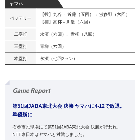
ヤマハ
【投】九谷→ 近藤（五回）→ 波多野（六回）
バッテリー
【捕】高杯→川邉（六回）
二塁打
永濱（六回）、青柳（八回）
三塁打
青柳（六回）
本塁打
永濱（七回2ラン）
Game Report
第51回JABA東北大会 決勝 ヤマハに4-12で敗退。
準優勝に
石巻市民球場にて第51回JABA東北大会 決勝が行われ、
NTT東日本はヤマハと対戦しました。