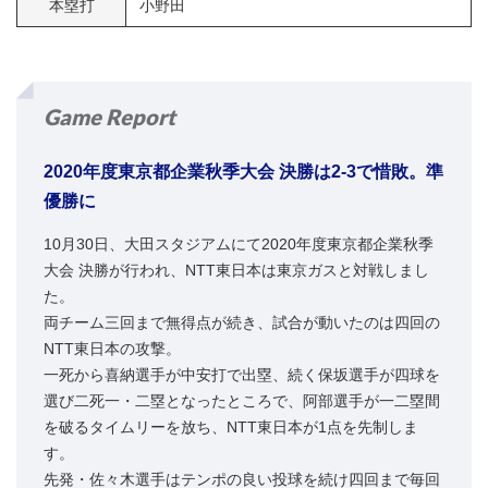
本塁打
小野田
Game Report
2020年度東京都企業秋季大会 決勝は2-3で惜敗。準
優勝に
10月30日、大田スタジアムにて2020年度東京都企業秋季
大会 決勝が行われ、NTT東日本は東京ガスと対戦しまし
た。
両チーム三回まで無得点が続き、試合が動いたのは四回の
NTT東日本の攻撃。
一死から喜納選手が中安打で出塁、続く保坂選手が四球を
選び二死一・二塁となったところで、阿部選手が一二塁間
を破るタイムリーを放ち、NTT東日本が1点を先制しま
す。
先発・佐々木選手はテンポの良い投球を続け四回まで毎回