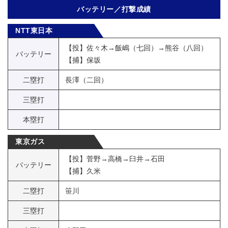
バッテリー／打撃成績
NTT東日本
【投】佐々木→飯嶋（七回）→熊谷（八回）
バッテリー
【捕】保坂
二塁打
長澤（二回）
三塁打
本塁打
東京ガス
【投】菅野→高橋→臼井→石田
バッテリー
【捕】久米
二塁打
笹川
三塁打