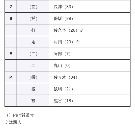
7
（左）
長澤（33）
8
（捕）
保坂（29）
打
佐久本（26）※
走
村岡（23）※
9
（二）
阿部（7）
二
丸山（0）
P
（投）
佐々木（34）
投
飯嶋（21）
投
熊谷（18）
（）内は背番号
※は新人