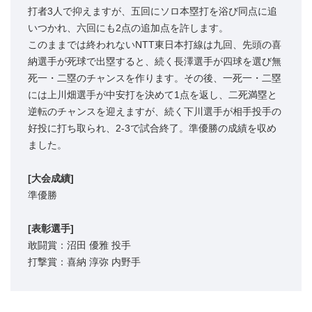
打者3人で抑えますが、五回にソロ本塁打を浴び同点に追
いつかれ、六回にも2点の追加点を許します。
このままでは終われないNTT東日本打線は九回、先頭の喜
納選手が死球で出塁すると、続く長澤選手が四球を選び無
死一・二塁のチャンスを作ります。その後、一死一・二塁
には上川畑選手が中安打を決めて1点を返し、二死満塁と
逆転のチャンスを迎えますが、続く下川選手が相手投手の
好投に打ち取られ、2-3で試合終了。準優勝の成績を収め
ました。
[大会成績]
準優勝
[表彰選手]
敢闘賞：沼田 優雅 投手
打撃賞：喜納 淳弥 内野手