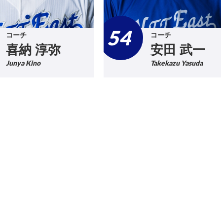
54
コーチ
コーチ
喜納 淳弥
安田 武一
Junya Kino
Takekazu Yasuda