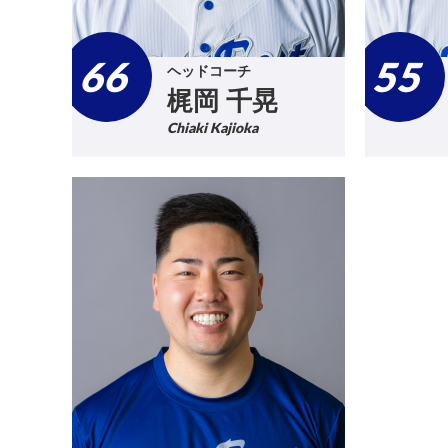
66
55
ヘッドコーチ
梶岡 千晃
Chiaki Kajioka