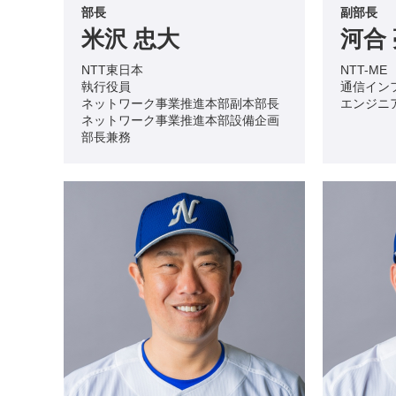
部長
副部長
米沢 忠大
河合
NTT東日本
NTT-ME
執行役員
通信イン
ネットワーク事業推進本部副本部長
エンジニ
ネットワーク事業推進本部設備企画
部長兼務