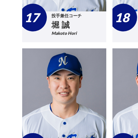
17
18
投手兼任コーチ
堀 誠
Makoto Hori