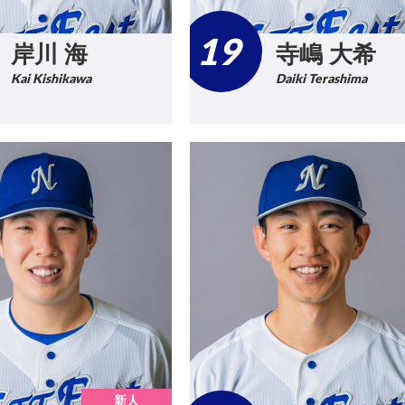
19
岸川 海
寺嶋 大希
Kai Kishikawa
Daiki Terashima
新人