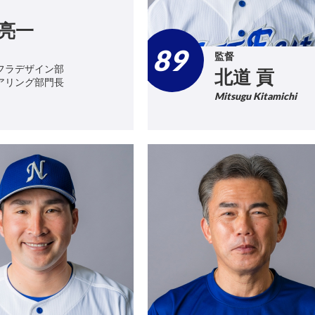
 亮一
89
監督
フラデザイン部
北道 貢
アリング部門長
Mitsugu Kitamichi