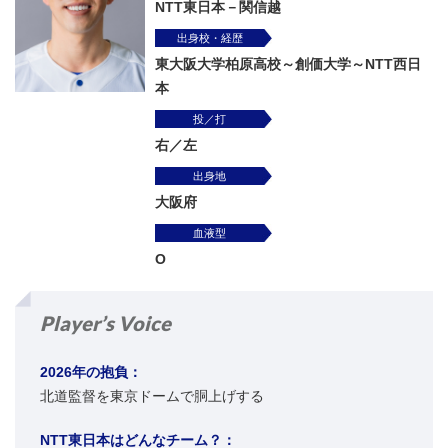
NTT東日本－関信越
出身校・
経歴
東大阪大学柏原高校～創価大学～NTT西日
本
投／打
右／左
出身地
大阪府
血液型
O
Player’s Voice
2026年の抱負：
北道監督を東京ドームで胴上げする
NTT東日本はどんなチーム？：