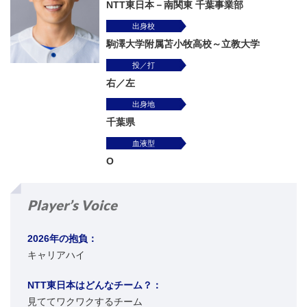
NTT東日本－南関東 千葉事業部
出身校
駒澤大学附属苫小牧高校～立教大学
投／打
右／左
出身地
千葉県
血液型
O
Player’s Voice
2026年の抱負：
キャリアハイ
NTT東日本はどんなチーム？：
見ててワクワクするチーム