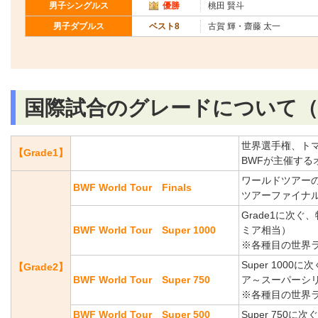
男子シングルス
優勝
桃田 賢斗
男子ダブルス
ベスト8
古賀 輝・齋藤 太一
国際試合のグレードについて（2
世界選手権、ト
【Grade1】
BWFが主催す
ワールドツアー
BWF World Tour Finals
ツアーファイナル
Grade1に次
BWF World Tour Super 1000
ミア相当）
※各種目の世界
Super 100
【Grade2】
BWF World Tour Super 750
ア～スーパーシ
※各種目の世界
BWF World Tour Super 500
Super 750