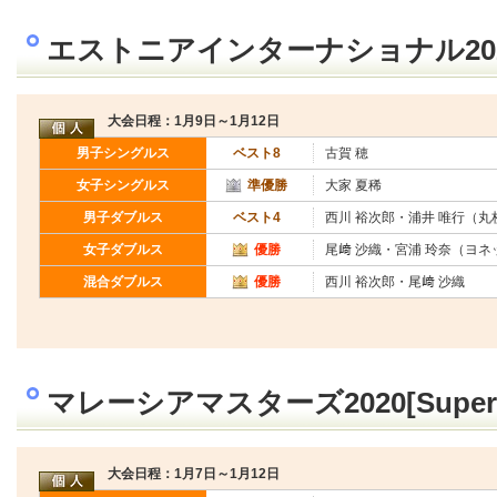
エストニアインターナショナル2020
大会日程：1月9日～1月12日
男子シングルス
ベスト8
古賀 穂
女子シングルス
準優勝
大家 夏稀
男子ダブルス
ベスト4
西川 裕次郎・浦井 唯行（丸
女子ダブルス
優勝
尾﨑 沙織・宮浦 玲奈（ヨネ
混合ダブルス
優勝
西川 裕次郎・尾﨑 沙織
マレーシアマスターズ2020[Super 
大会日程：1月7日～1月12日