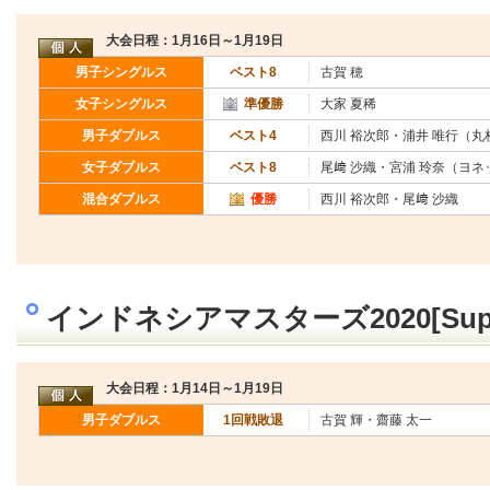
大会日程：1月16日～1月19日
男子シングルス
ベスト8
古賀 穂
女子シングルス
準優勝
大家 夏稀
男子ダブルス
ベスト4
西川 裕次郎・浦井 唯行（丸
女子ダブルス
ベスト8
尾﨑 沙織・宮浦 玲奈（ヨネ
混合ダブルス
優勝
西川 裕次郎・尾﨑 沙織
インドネシアマスターズ2020[Supe
大会日程：1月14日～1月19日
男子ダブルス
1回戦敗退
古賀 輝・齋藤 太一