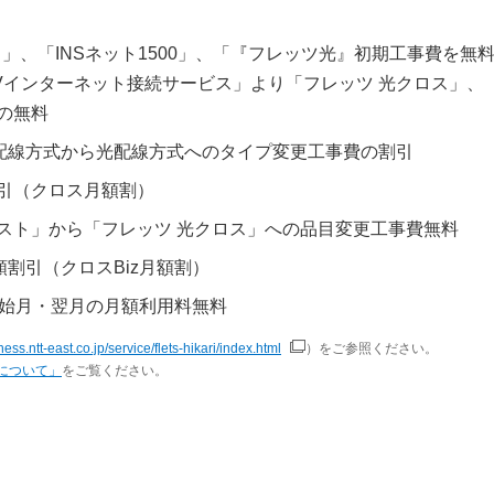
イト」、「INSネット1500」、「『フレッツ光』初期工事費を無
Vインターネット接続サービス」より「フレッツ 光クロス」、
の無料
AN配線方式から光配線方式へのタイプ変更工事費の割引
引（クロス月額割）
スト」から「フレッツ 光クロス」への品目変更工事費無料
額割引（クロスBiz月額割）
開始月・翌月の月額利用料無料
ness.ntt-east.co.jp/service/flets-hikari/index.html
）をご参照ください。
について」
をご覧ください。