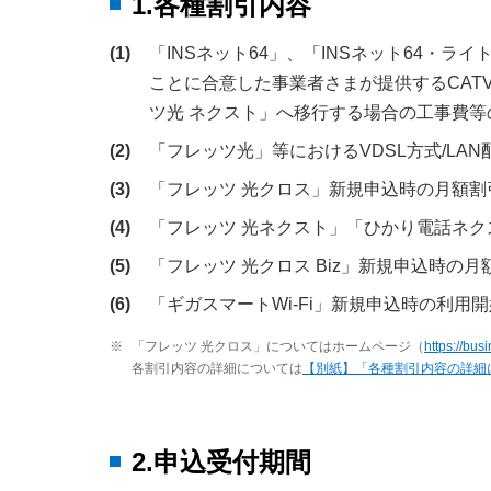
1.各種割引内容
(1)
「INSネット64」、「INSネット64・ラ
ことに合意した事業者さまが提供するCAT
ツ光 ネクスト」へ移行する場合の工事費等
(2)
「フレッツ光」等におけるVDSL方式/L
(3)
「フレッツ 光クロス」新規申込時の月額割
(4)
「フレッツ 光ネクスト」「ひかり電話ネク
(5)
「フレッツ 光クロス Biz」新規申込時の月
(6)
「ギガスマートWi-Fi」新規申込時の利用
※
「フレッツ 光クロス」についてはホームページ（
https://busi
各割引内容の詳細については
【別紙】「各種割引内容の詳細
2.申込受付期間