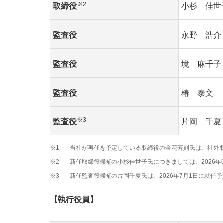
※2
取締役
小杉 佳世
監査役
永野 浩介
監査役
境 麻千子
監査役
椿 泰文
※3
監査役
片岡 千夏
※1
当社が再任を予定している取締役の金花芳則氏は、社外
※2
新任取締役候補の小杉佳世子氏につきましては、2026年
※3
新任監査役候補の片岡千夏氏は、2026年7月1日に就任
【執行役員】