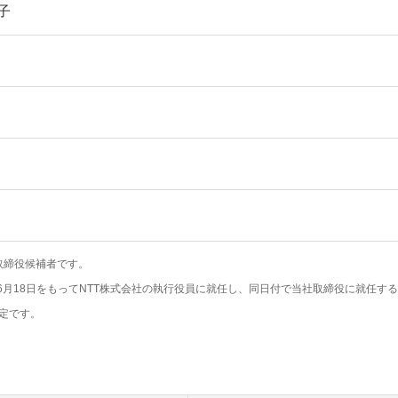
子
取締役候補者です。
6月18日をもってNTT株式会社の執行役員に就任し、同日付で当社取締役に就任す
予定です。