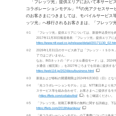
「フレッツ光」提供エリアにおいて本サービ
※4
コラボレーションモデル」
の光アクセスサー
のお客さまにつきましては、モバイルサービス
ッツ光」へ移行されるお客さまは、「フレッツ
※1
「フレッツ光」提供エリアについては、新規申込受付を
2017年11月30日報道発表: 「フレッツ光」提供エリ
https://www.ntt-east.co.jp/release/detail/20171130_02.ht
※2
2026年1月31日のサービス終了は「フレッツ・ＩＳＤＮ」で
了ではございません。
なお、INSネットの「ディジタル通信モード」は、202
タ通信（補完策）」を2027年ごろまでを目途に提供する
https://web116.jp/2024ikou/business.html
※3
新規および移転の開通期限は2024年6月30日（日）とな
※4
「光コラボレーションモデル」とは、NTT東日本より光
スサービス等を組み合わせて、お客さまへご提供するモ
（
https://flets.com/collabo/list/
）をご確認ください。
※5
「フレッツ光」初期工事費等の無料に関する詳細は、下記
https://flets.com/2018hikariikou/
※6
「光コラボレーションモデル」の工事費については各光