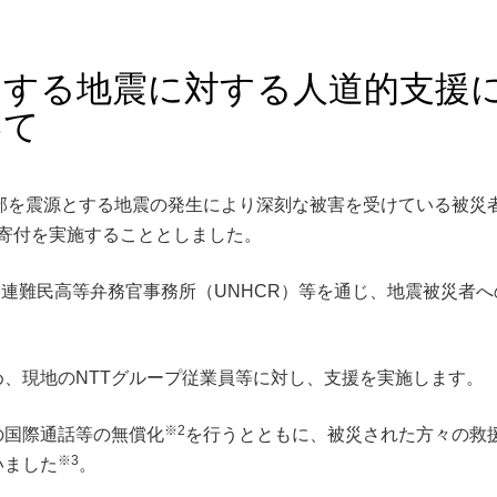
とする地震に対する人道的支援
いて
部を震源とする地震の発生により深刻な被害を受けている被災
の寄付を実施することとしました。
国連難民高等弁務官事務所（UNHCR）等を通じ、地震被災者
、現地のNTTグループ従業員等に対し、支援を実施します。
※2
の国際通話等の無償化
を行うとともに、被災された方々の救
※3
いました
。