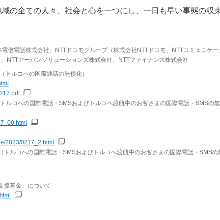
地域の全ての人々、社会と心を一つにし、一日も早い事態の収
電信電話株式会社、NTTドコモグループ（株式会社NTTドコモ、NTTコミュニケー
タ、NTTアーバンソリューションズ株式会社、NTTファイナンス株式会社
 （トルコへの国際通話の無償化）
html
217.pdf
-トルコへの国際電話・SMSおよびトルコへ渡航中のお客さまの国際電話・SMSの
17_00.html
cle/2023/0217_2.html
（トルコへの国際電話・SMSおよびトルコへ渡航中のお客さまの国際電話・SMSの
者支援募金」について
html