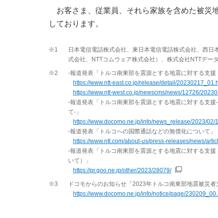
お客さま、従業員、それら家族を含めた被災
しております。
※1
日本電信電話株式会社、東日本電信電話株式会社、西日本
式会社、NTTコムウェア株式会社）、株式会社NTTデー
※2
-報道発表「トルコ南東部を震源とする地震に対する支援
https://www.ntt-east.co.jp/release/detail/20230217_01.
https://www.ntt-west.co.jp/newscms/news/12726/20230
-報道発表「トルコ南東部を震源とする地震に対する支援
て-」
https://www.docomo.ne.jp/info/news_release/2023/02/
-報道発表「トルコへの国際通話などの無償化について」
https://www.ntt.com/about-us/press-releases/news/arti
-報道発表「トルコ南東部を震源とする地震に対する支援
いて）」
https://pr.goo.ne.jp/other/2023/28079/
※3
ドコモからのお知らせ「2023年トルコ南東部地震被災
https://www.docomo.ne.jp/info/notice/page/230209_00.