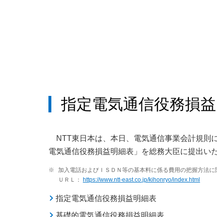
指定電気通信役務損
NTT東日本は、本日、電気通信事業会計規則
電気通信役務損益明細表」を総務大臣に提出い
※
加入電話およびＩＳＤＮ等の基本料に係る費用の把握方法に
ＵＲＬ：
https://www.ntt-east.co.jp/kihonryo/index.html
指定電気通信役務損益明細表
基礎的電気通信役務損益明細表