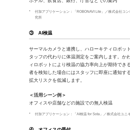
ホテル、飲食店、銀行、庁舎などでの案内
*
付加アプリケーション：「ROBONAVI Lite」／株式会社
究所
③ AI検温
サーマルカメラと連携し、ハローキティロボッ
タッフの代わりに体温測定をご案内します。か
ィロボットにより検温の協力率向上が期待でき
者を検知した場合にはスタッフに即座に通知す
拡大リスクを低減します。
＜活用シーン例＞
オフィスや店舗などの施設での無人検温
*
付加アプリケーション：「AI検温 for Sota」／株式会社ユ
④ オフィスの受付