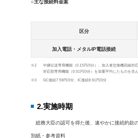
○主な接続料金案
区分
加入電話・メタルIP電話接続
※2
中継伝送専用機能（0.15円/3分）、加入者交換機回線対応
対応部専用機能（0.01円/3分）を加重平均したものを含
※3
GC接続7.59円/3分、IC接続8.91円/3分
2.実施時期
総務大臣の認可を得た後、速やかに接続約款の
別紙・参考資料