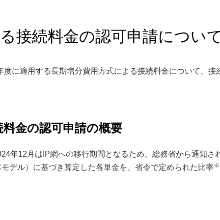
よる接続料金の認可申請につい
22年度に適用する長期増分費用方式による接続料金について、接
続料金の認可申請の概要
024年12月はIP網への移行期間となるため、総務省から通知さ
※
-LRICモデル）に基づき算定した各単金を、省令で定められた比率