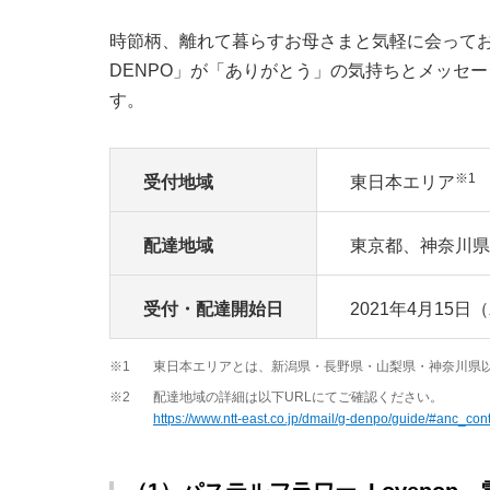
時節柄、離れて暮らすお母さまと気軽に会って
DENPO」が「ありがとう」の気持ちとメッセ
す。
※1
受付地域
東日本エリア
配達地域
東京都、神奈川県
受付・配達開始日
2021年4月15日
※1
東日本エリアとは、新潟県・長野県・山梨県・神奈川県以
※2
配達地域の詳細は以下URLにてご確認ください。
https://www.ntt-east.co.jp/dmail/g-denpo/guide/#anc_con