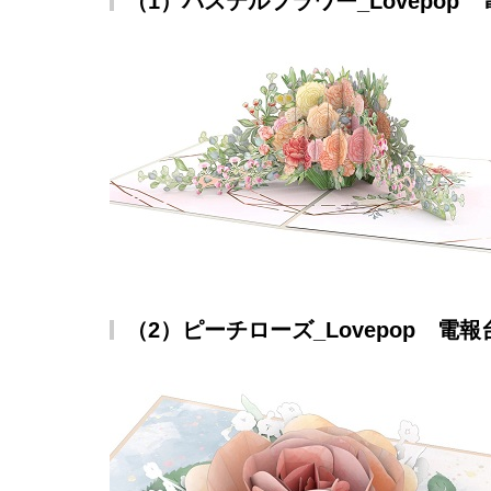
（1）パステルフラワー_Lovepop 
（2）ピーチローズ_Lovepop 電報