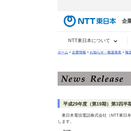
企
NTT東日本について
ホーム
>
企業情報
>
お知らせ・報道発表
>
報
平成29年度（第19期）第3四半
東日本電信電話株式会社（NTT東日
します。