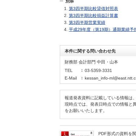
別添
第3四半期比較貸借対照表
第3四半期比較損益計算書
第3四半期営業実績
平成29年度（第19期）通期業績
本件に関する問い合わせ先
財務部 会計部門 中田・山本
TEL
03-5359-3331
E-Mail
kessan_info-ml@east.ntt.c
報道発表資料に記載している情報は
現時点では、発表日時点での情報と
をお願いいたします。
PDF形式の資料を閲