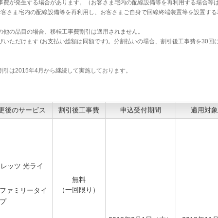
事費が発生する場合があります。（お客さま宅内の配線設備等を再利用する場合等
。お客さま宅内の配線設備等を再利用し、お客さまご自身で回線終端装置等を設置する
）
の他の品目の場合、移転工事費割引は適用されません。
いただけます (お支払い総額は同額です)。分割払いの場合、割引後工事費を30回
引は2015年4月から継続して実施しております。
更後のサービス
割引後工事費
申込受付期間
適用対象
レッツ 光ライ
ト
無料
（一回限り）
ファミリータイ
プ