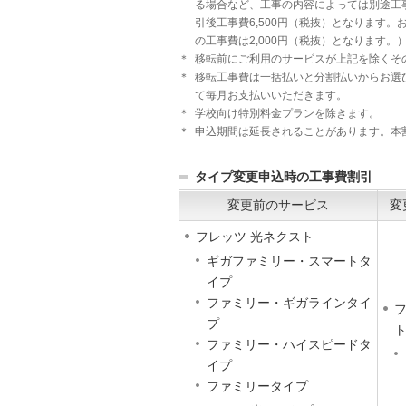
る場合など、工事の内容によっては別途工
引後工事費6,500円（税抜）となります
の工事費は2,000円（税抜）となります。
＊
移転前にご利用のサービスが上記を除くそ
＊
移転工事費は一括払いと分割払いからお選び
て毎月お支払いいただきます。
＊
学校向け特別料金プランを除きます。
＊
申込期間は延長されることがあります。本割
タイプ変更申込時の工事費割引
変更前のサービス
変
フレッツ 光ネクスト
ギガファミリー・スマートタ
イプ
ファミリー・ギガラインタイ
フ
プ
ファミリー・ハイスピードタ
イプ
ファミリータイプ