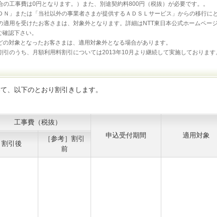
の工事費は0円となります。）また、別途契約料800円（税抜）が必要です。。
ＤＮ」または「当社以外の事業者さまが提供するＡＤＳＬサービス」からの移行に
の適用を受けたお客さまは、対象外となります。詳細はNTT東日本公式ホームペー
ご確認下さい。
などの対象となったお客さまは、適用対象外となる場合があります。
引のうち、月額利用料割引については2013年10月より継続して実施しております
いて、以下のとおり割引きします。
工事費（税抜）
申込受付期間
適用対象
［参考］割引
割引後
前