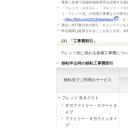
客様ご自身で回線終端装置等を設置する場合
＊
「フレッツ・ＡＤＳＬ」「フレッツ・ＩＳ
う「フレッツ光」の初期工事費などの割引
（
https://flets.com/2018hikariikou/
）を
＊
過去にNTT東日本の割引・キャンペーン
＊
申込期間は延長されることがあります。本割
（3）「工事費割引」
フレッツ光に係わる各種工事費につ
移転申込時の移転工事費割引
移転先でご利用のサービス
フレッツ 光ネクスト
ギガファミリー・スマートタ
イプ
ファミリー・ギガラインタイ
プ