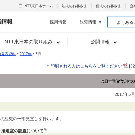
NTT東日本ホーム
法人のお客さま
個人のお客さま
企
業情報
採用情報
故障情報
よくある
NTT東日本の取り組み
公開情報
道発表資料
>
2017年
> 5月
印刷される方はこちらをご覧ください
[3
2017年5
等の組織の一部見直しを行います。
※
ク推進室の設置について