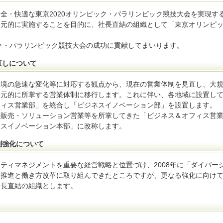
全・快適な東京2020オリンピック・パラリンピック競技大会を実現す
一元的に実施することを目的に、社長直結の組織として「東京オリンピ
。
ピック・パラリンピック競技大会の成功に貢献してまいります。
直しについて
環境の急速な変化等に対応する観点から、現在の営業体制を見直し、大
一元的に所掌する営業体制に移行します。これに伴い、各地域に設置し
フィス営業部」を統合し「ビジネスイノベーション部」を設置します。
ス販売・ソリューション営業等を所掌してきた「ビジネス＆オフィス営
ネスイノベーション本部」に改称します。
制強化について
シティマネジメントを重要な経営戦略と位置づけ、2008年に「ダイバー
躍推進と働き方改革に取り組んできたところですが、更なる強化に向け
部長直結の組織とします。