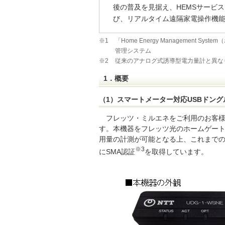
後の普及を見据え、HEMSサービ
び、リアルタイム遠隔家電操作機能を
※1
「Home Energy Management
管理システム
※2
従来のアナログ式誘導型電力量計と異な
1．概要
（1）スマートメーター対応USBドング
フレッツ・ミルエネをご利用のお客様
す。本機器をフレッツ光のホームゲート
用量の計測が可能となる上、これまでの
※3
にSMA認証
を取得しています。