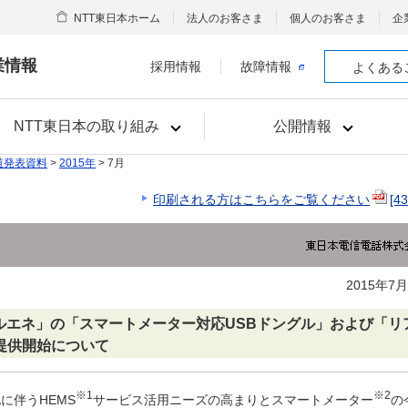
NTT東日本ホーム
法人のお客さま
個人のお客さま
企
業情報
採用情報
故障情報
よくある
NTT東日本の取り組み
公開情報
道発表資料
>
2015年
> 7月
印刷される方はこちらをご覧ください
[4
2015年7
ルエネ」の「スマートメーター対応USBドングル」および「リ
提供開始について
※1
※2
に伴うHEMS
サービス活用ニーズの高まりとスマートメーター
の