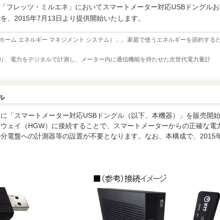
ス「フレッツ・ミルエネ」においてスマートメーター対応USBドングルお
、2015年7月13日より提供開始いたします。
 System（ホーム エネルギー マネジメント システム）」。家庭で使うエネルギーを節約する
り、電力をデジタルで計測し、メーター内に通信機能を持たせた次世代電力量計
ル
に「スマートメーター対応USBドングル（以下、本機器）」を販売開
ウェイ（HGW）に接続することで、スマートメーターからの正確な電
分電盤への計測器等の設置が不要となります。なお、本構成で、2015