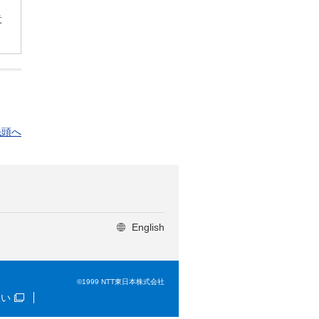
意
先頭へ
English
©1999 NTT東日本株式会社
扱い