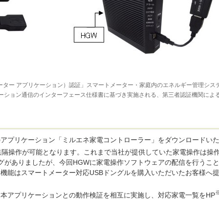
on（スマートメーター アプリケーション）認証」スマートメーター・家庭内のエネルギー管理シス
ケーション通信のインターフェース仕様書に基づき実施される、第三者認証機関によ
のアプリケーション「ミルエネ家電コントローラー」をダウンロードい
遠隔操作が可能となります。これまで当社が提供していた家電操作は操
グがありましたが、今回HGWに家電操作ソフトウェアの配信を行うこ
機能はスマートメーター対応USBドングルを購入いただいたお客様へ
本アプリケーションとの動作検証を相互に実施し、対応家電一覧をHP