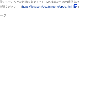
電システムなどの制御を規定したHEMS構築のための通信規格。
確認ください （
https://flets.com/eco/miruene/spec.html
）
ージ