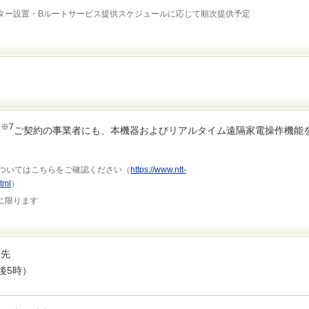
ター設置・Bルートサービス提供スケジュールに応じて順次提供予定
※7
ン
ご契約の事業者にも、本機器およびリアルタイム遠隔家電操作機能
ついてはこちらをご確認ください（
https://www.ntt-
tml
）
に限ります
せ先
午後5時）