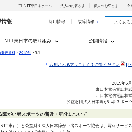
NTT東日本ホーム
法人のお客さま
個人のお客さま
企
業情報
採用情報
故障情報
よくある
NTT東日本の取り組み
公開情報
道発表資料
>
2015年
> 5月
印刷される方はこちらをご覧ください
[2
2015年5
東日本電信電話株
西日本電信電話株
公益財団法人日本障がい者スポー
る障がい者スポーツの普及・強化について
下、NTT東西）と公益財団法人日本障がい者スポーツ協会は、電報サービ
普及・強化」について合意いたしました。