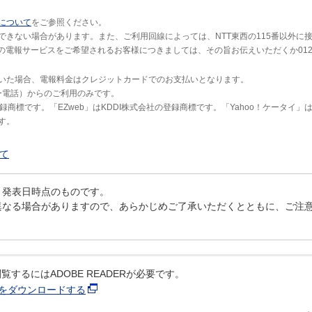
について
をご参照ください。
できない場合があります。また、ご利用回線によっては、NTT東西の115番以外に
の電報サービスをご希望されるお客様につきましては、その旨お伝えいただくか012
いた場合、電報料金はクレジットカードでのお支払いとなります。
ラー電話）からのご利用のみです。
録商標です。「EZweb」はKDDI株式会社の登録商標です。「Yahoo！ケータイ」
す。
て
、発表日時点のものです。
異なる場合がありますので、あらかじめご了承いただくとともに、ご注
覧するにはADOBE READERが必要です。
ERをダウンロードする