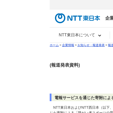
企
NTT東日本について
ホーム
>
企業情報
>
お知らせ・報道発表
>
報
(報道発表資料)
電報サービスを通じた寄附によ
NTT東日本およびNTT西日本（以
じた寄附による「障がい者スポーツの