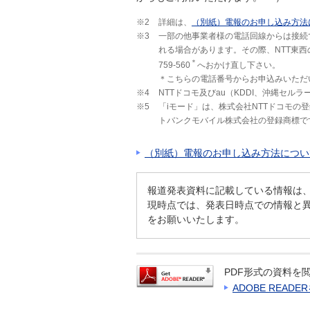
※2
詳細は、
（別紙）電報のお申し込み方法
※3
一部の他事業者様の電話回線からは接続
れる場合があります。その際、NTT東西
＊
759-560
へおかけ直し下さい。
＊こちらの電話番号からお申込みいただ
※4
NTTドコモ及びau（KDDI、沖縄セル
※5
「iモード」は、株式会社NTTドコモの登
トバンクモバイル株式会社の登録商標で
（別紙）電報のお申し込み方法につい
報道発表資料に記載している情報は
現時点では、発表日時点での情報と
をお願いいたします。
PDF形式の資料を閲
ADOBE READ