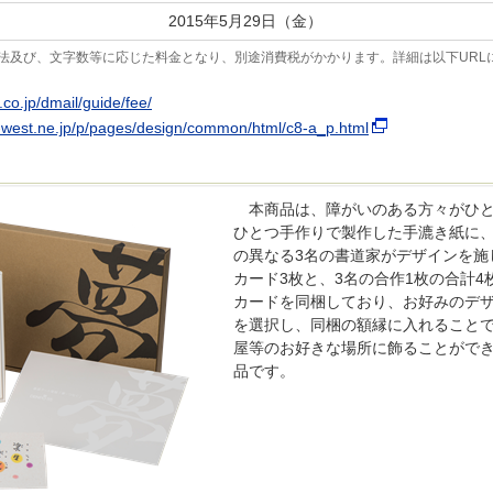
2015年5月29日（金）
法及び、文字数等に応じた料金となり、別途消費税がかかります。詳細は以下URL
.co.jp/dmail/guide/fee/
o-west.ne.jp/p/pages/design/common/html/c8-a_p.html
本商品は、障がいのある方々がひ
ひとつ手作りで製作した手漉き紙に
の異なる3名の書道家がデザインを施
カード3枚と、3名の合作1枚の合計4
カードを同梱しており、お好みのデ
を選択し、同梱の額縁に入れること
屋等のお好きな場所に飾ることがで
品です。