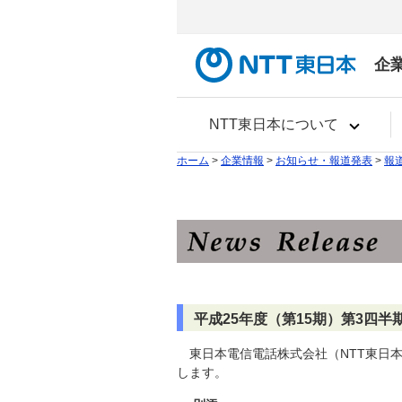
企
NTT東日本について
ホーム
>
企業情報
>
お知らせ・報道発表
>
報
平成25年度（第15期）第3四半
東日本電信電話株式会社（NTT東日
します。