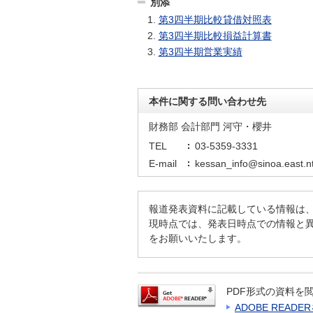
別添
第3四半期比較貸借対照表
第3四半期比較損益計算書
第3四半期営業実績
本件に関する問い合わせ先
財務部 会計部門 河守・櫻井
TEL
03-5359-3331
E-mail
kessan_info@sinoa.east.nt
報道発表資料に記載している情報は
現時点では、発表日時点での情報と
をお願いいたします。
PDF形式の資料を閲
ADOBE READ