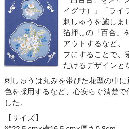
イグサ）」「ライ
刺しゅうを施しま
箔押しの「百合」
アウトするなど、
フにすることで、
だけるデザインと
刺しゅうは丸みを帯びた花型の中に
色を採用するなど、心安らぐ清楚で
した。
【サイズ】
縦22.5 cm×横16.5 cm×厚さ0.8cm