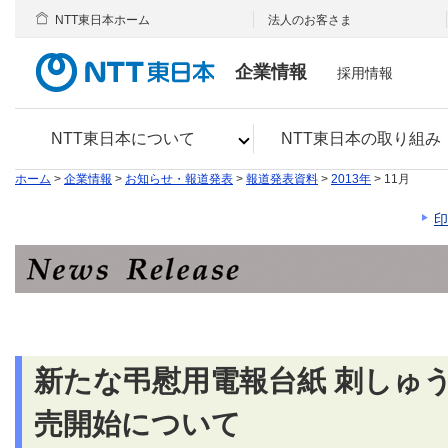
NTT東日本ホーム
法人のお客さま
企業情報
採用情報
NTT東日本について
NTT東日本の取り組み
ホーム
>
企業情報
>
お知らせ・報道発表
>
報道発表資料
>
2013年
> 11月
印
新たな弔慰用電報台紙 刺しゅ
売開始について