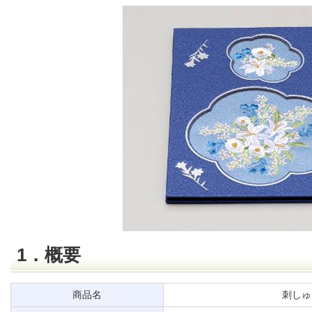
1．概要
商品名
刺しゅ