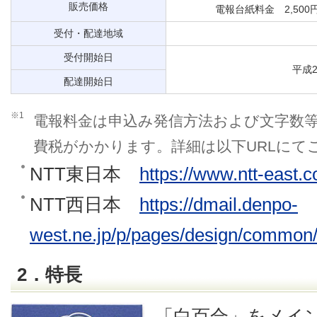
販売価格
電報台紙料金 2,500
受付・配達地域
受付開始日
平成
配達開始日
※1
電報料金は申込み発信方法および文字数
費税がかかります。詳細は以下URLにて
NTT東日本
https://www.ntt-east.c
NTT西日本
https://dmail.denpo-
west.ne.jp/p/pages/design/common/
2．特長
「白百合」をメイ