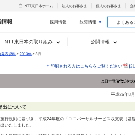
NTT東日本ホーム
法人のお客さま
個人のお客さま
企
業情報
採用情報
故障情報
よくある
NTT東日本の取り組み
公開情報
道発表資料
>
2013年
> 8月
印刷される方はこちらをご覧ください
[2
平成25年8月
提出について
法施行規則に基づき、平成24年度の「ユニバーサルサービス収支表（基
提出いたしました。