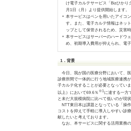
け電子カルテサービス「Bizひかりクラ
月1日（月）より提供開始します。
本サービスはペンを用いたアイコ
す。また、電子カルテ情報はネッ
ップとして保管されるため、災害時
本サービスはサーバーのハードウ
め、初期導入費用が抑えられ、電
1．背景
今日、我が国の医療分野において、
診療所間で一体的に行う地域医療連携
子カルテ化することが必要となっていま
※1
以上）において69.6％
に達する一方
と未だ大規模病院に比べて低いのが現
NTT東日本は課題となっている「操
コストを抑えて手軽に導入しやすい診
献したいと考えております。
なお、本サービスに関する活用業務