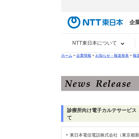
企
NTT東日本について
ホーム
>
企業情報
>
お知らせ・報道発表
>
報
診療所向け電子カルテサービス「Biz
て
東日本電信電話株式会社（東京都新