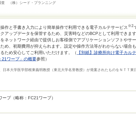
向調査 （株）シード・プランニング
※2
ン操作と手書き入力により簡単操作で利用できる電子カルテサービス
クアップデータを保管するため、災害時などのBCPとして利用できま
トをネットワーク経由で提供しお客様側でアプリケーションソフトやサ
いため、初期費用が抑えられます。設定や操作方法等がわからない場合
するため安心してご利用いただけます。（
【別紙】診療所向け電子カル
ic 21ワープ」の概要
参照）
、日本大学医学部根東義明教授（東北大学名誉教授）が発案されたものをＮＴＴ東
c 21ワープ（略称：FC21ワープ）