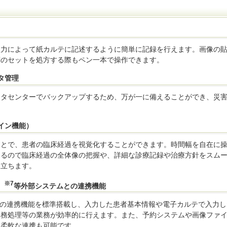
入力によって紙カルテに記述するように簡単に記録を行えます。画像の
剤のセットを処方する際もペン一本で操作できます。
タ管理
ータセンターでバックアップするため、万が一に備えることができ、災
イン機能）
ことで、患者の臨床経過を視覚化することができます。時間幅を自在に
きるので臨床経過の全体像の把握や、詳細な診療記録や治療方針をスム
役立ちます。
※7
）
等外部システムとの連携機能
との連携機能を標準搭載し、入力した患者基本情報や電子カルテで入力し
事務処理等の業務が効率的に行えます。また、予約システムや画像ファ
と柔軟な連携も可能です。