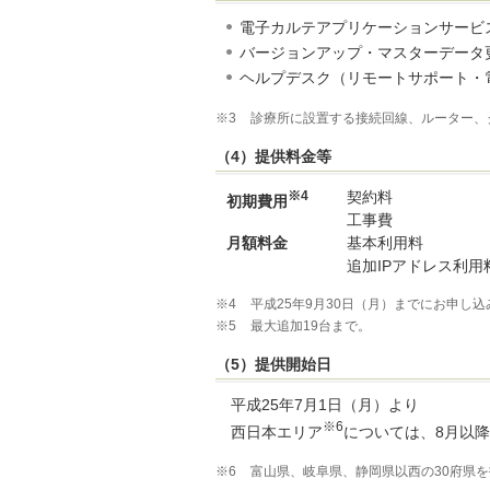
電子カルテアプリケーションサービ
バージョンアップ・マスターデータ
ヘルプデスク（リモートサポート・
※3
診療所に設置する接続回線、ルーター、
（4）提供料金等
※4
契約料
初期費用
工事費
月額料金
基本利用料
追加IPアドレス利用
※4
平成25年9月30日（月）までにお申し
※5
最大追加19台まで。
（5）提供開始日
平成25年7月1日（月）より
※6
西日本エリア
については、8月以
※6
富山県、岐阜県、静岡県以西の30府県