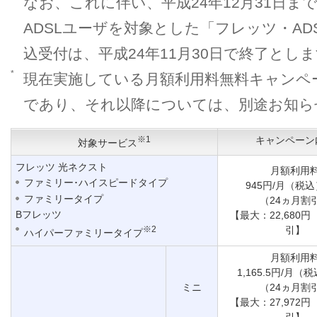
なお、これに伴い、平成24年12月31日
ADSLユーザを対象とした「フレッツ・A
込受付は、平成24年11月30日で終了とし
*
現在実施している月額利用料無料キャンペー
であり、それ以降については、別途お知ら
※1
キャンペーン
対象サービス
フレッツ 光ネクスト
月額利用
ファミリー･ハイスピードタイプ
945円/月（税
ファミリータイプ
（24ヵ月割
Bフレッツ
【最大：22,680
※2
引】
ハイパーファミリータイプ
月額利用
1,165.5円/月（
ミニ
（24ヵ月割
【最大：27,972
引】