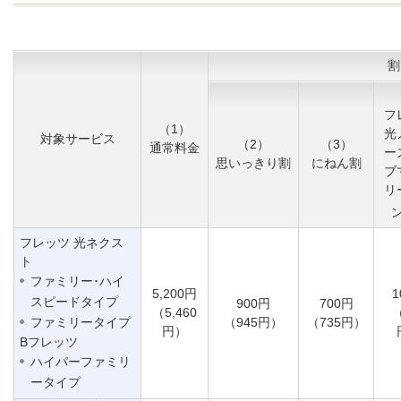
割
フ
（1）
光
対象サービス
（2）
（3）
通常料金
ー
思いっきり割
にねん割
ブ
リ
フレッツ 光ネクス
ト
ファミリー･ハイ
5,200円
1
スピードタイプ
900円
700円
（5,460
（
ファミリータイプ
（945円）
（735円）
円）
Bフレッツ
ハイパーファミリ
ータイプ