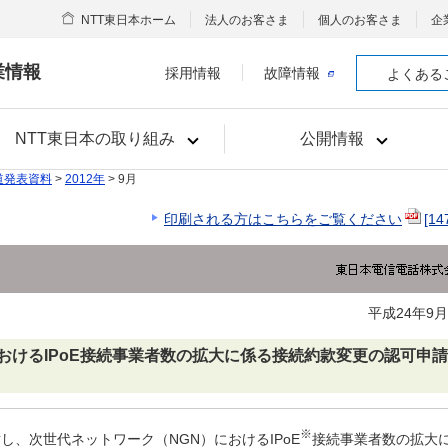
NTT東日本ホーム
法人のお客さま
個人のお客さま
企
業情報
採用情報
故障情報
よくある
NTT東日本の取り組み
公開情報
道発表資料
>
2012年
> 9月
印刷される方はこちらをご覧ください
[14
平成24年9月
おけるIPoE接続事業者数の拡大に係る接続約款変更の認可申
※
し、次世代ネットワーク（NGN）におけるIPoE
接続事業者数の拡大