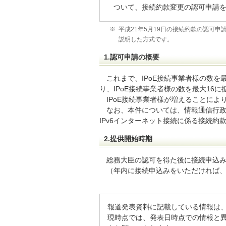
ついて、接続約款変更の認可申請
※
平成21年5月19日の接続約款の認可申
説明した方式です。
1.認可申請の概要
これまで、IPoE接続事業者様の数
り、IPoE接続事業者様の数を最大1
IPoE接続事業者様が増えることによ
なお、本件については、情報通信行政
IPv6インターネット接続に係る接続
2.提供開始時期
総務大臣の認可を得た後に接続申込
（年内に接続申込みをいただければ、
報道発表資料に記載している情報は
現時点では、発表日時点での情報と