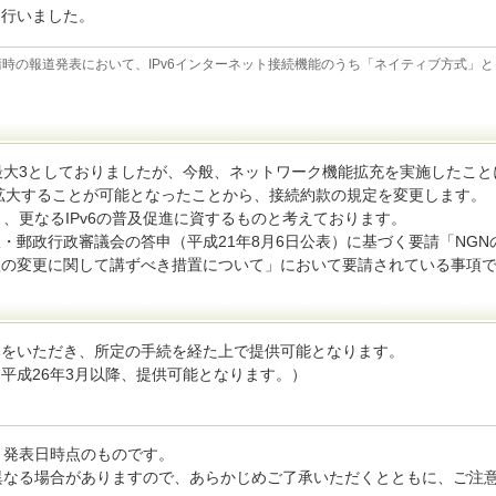
を行いました。
請時の報道発表において、IPv6インターネット接続機能のうち「ネイティブ方式」と
を最大3としておりましたが、今般、ネットワーク機能拡充を実施したこと
6に拡大することが可能となったことから、接続約款の規定を変更します。
り、更なるIPv6の普及促進に資するものと考えております。
・郵政行政審議会の答申（平成21年8月6日公表）に基づく要請「NGN
約款の変更に関して講ずべき措置について」において要請されている事項
みをいただき、所定の手続を経た上で提供可能となります。
平成26年3月以降、提供可能となります。）
、発表日時点のものです。
異なる場合がありますので、あらかじめご了承いただくとともに、ご注