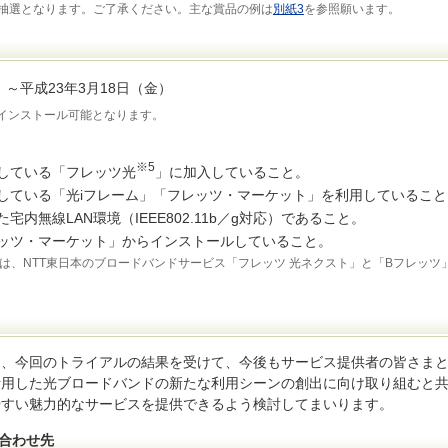
抽選となります。ご了承ください。主な賞品の例は
別紙3
を参照願います。
）～平成23年3月18日（金）
らインストール可能となります。
※5
供している「フレッツ光
」に加入していること。
供している「光iフレーム」「フレッツ・マーケット」を利用していること
た宅内無線LAN環境（IEEE802.11b／g対応）であること。
ッツ・マーケット」からインストールしていること。
は、NTT東日本のブロードバンドサービス「フレッツ 光ネクスト」と「Bフレッツ
では、今回のトライアルの結果を受けて、今後もサービス提供者の皆さま
活用した光ブロードバンドの新たな利用シーンの創出に向け取り組むと
やすい魅力的なサービスを提供できるよう検討してまいります。
い合わせ先