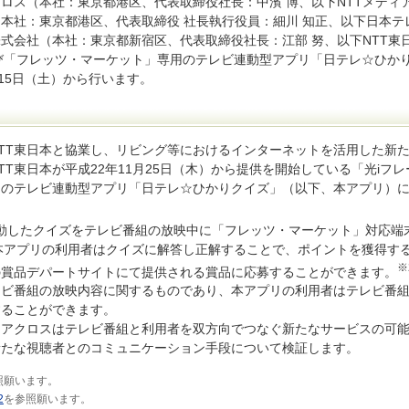
ロス（本社：東京都港区、代表取締役社長：中濱 博、以下NTTメディ
本社：東京都港区、代表取締役 社長執行役員：細川 知正、以下日本テ
式会社（本社：東京都新宿区、代表取締役社長：江部 努、以下NTT東
び「フレッツ・マーケット」専用のテレビ連動型アプリ「日テレ☆ひか
15日（土）から行います。
NTT東日本と協業し、リビング等におけるインターネットを活用した新
T東日本が平成22年11月25日（木）から提供を開始している「光iフレ
用のテレビ連動型アプリ「日テレ☆ひかりクイズ」（以下、本アプリ）
動したクイズをテレビ番組の放映中に「フレッツ・マーケット」対応端
本アプリの利用者はクイズに解答し正解することで、ポイントを獲得す
※
の賞品デパートサイトにて提供される賞品に応募することができます。
レビ番組の放映内容に関するものであり、本アプリの利用者はテレビ番
することができます。
ィアクロスはテレビ番組と利用者を双方向でつなぐ新たなサービスの可
新たな視聴者とのコミュニケーション手段について検証します。
照願います。
2
を参照願います。