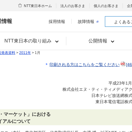
NTT東日本ホーム
法人のお客さま
個人のお客さま
企
業情報
採用情報
故障情報
よくある
NTT東日本の取り組み
公開情報
道発表資料
>
2011年
> 1月
印刷される方はこちらをご覧ください
[4
平成23年1月
株式会社エヌ・ティ・ティメディア
日本テレビ放送網株
東日本電信電話株
ツ・マーケット」における
イアルについて