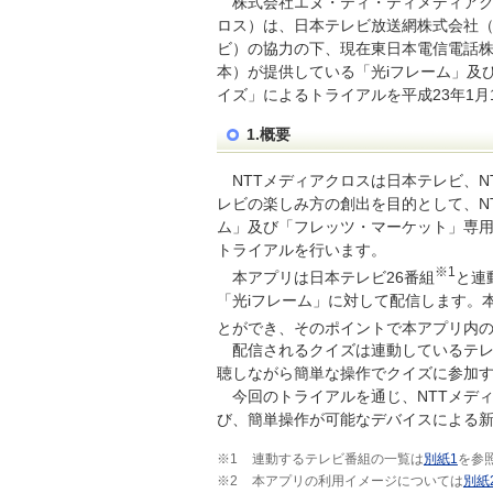
株式会社エヌ・ティ・ティメディアク
ロス）は、日本テレビ放送網株式会社（
ビ）の協力の下、現在東日本電信電話株
本）が提供している「光iフレーム」及
イズ」によるトライアルを平成23年1月
1.概要
NTTメディアクロスは日本テレビ、
レビの楽しみ方の創出を目的として、NT
ム」及び「フレッツ・マーケット」専
トライアルを行います。
※1
本アプリは日本テレビ26番組
と連
「光iフレーム」に対して配信します。
とができ、そのポイントで本アプリ内
配信されるクイズは連動しているテ
聴しながら簡単な操作でクイズに参加
今回のトライアルを通じ、NTTメデ
び、簡単操作が可能なデバイスによる
※1
連動するテレビ番組の一覧は
別紙1
を参
※2
本アプリの利用イメージについては
別紙