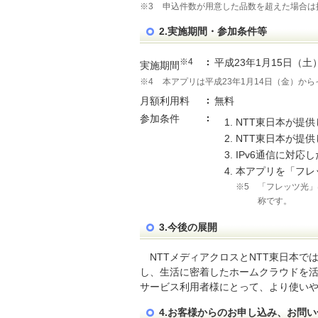
※3
申込件数が用意した品数を超えた場合は
2.実施期間・参加条件等
※4
平成23年1月15日（土
実施期間
※4
本アプリは平成23年1月14日（金）か
月額利用料
無料
参加条件
NTT東日本が提
NTT東日本が提
IPv6通信に対応し
本アプリを「フレ
※5
「フレッツ光」
称です。
3.今後の展開
NTTメディアクロスとNTT東日本
し、生活に密着したホームクラウドを
サービス利用者様にとって、より使い
4.お客様からのお申し込み、お問