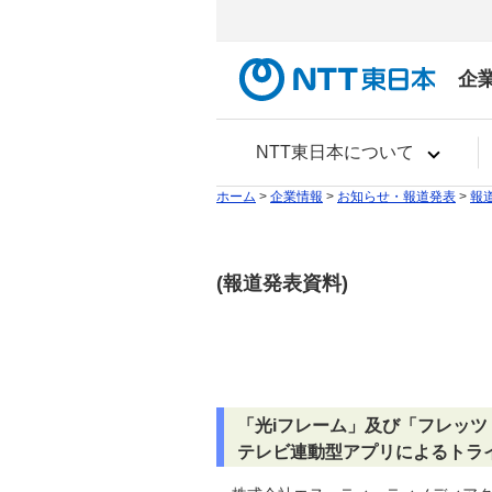
企
NTT東日本について
ホーム
>
企業情報
>
お知らせ・報道発表
>
報
(報道発表資料)
「光iフレーム」及び「フレッ
テレビ連動型アプリによるトラ