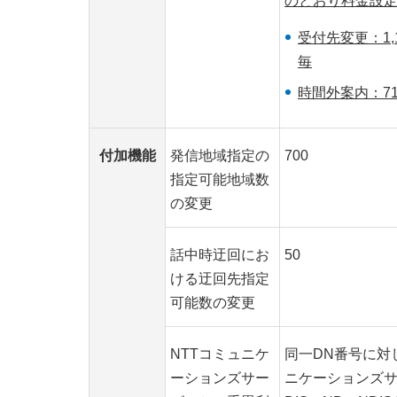
のとおり料金設
受付先変更：1,1
毎
時間外案内：71
付加機能
発信地域指定の
700
指定可能地域数
の変更
話中時迂回にお
50
ける迂回先指定
可能数の変更
NTTコミュニケ
同一DN番号に対
ーションズサー
ニケーションズサ