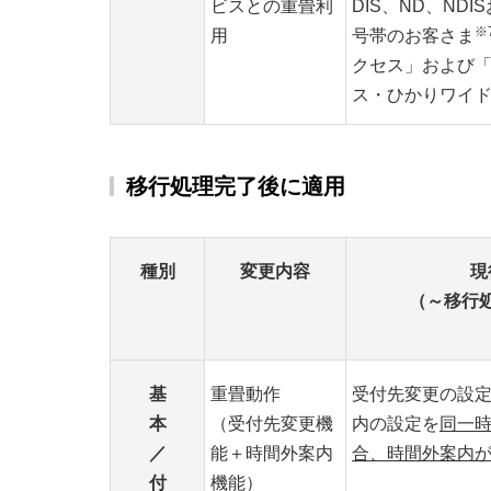
ビスとの重畳利
DIS、ND、ND
※
用
号帯のお客さま
クセス」および
ス・ひかりワイ
移行処理完了後に適用
種別
変更内容
現
（～移行
基
重畳動作
受付先変更の設
本
（受付先変更機
内の設定を
同一
／
能＋時間外案内
合、時間外案内
付
機能）