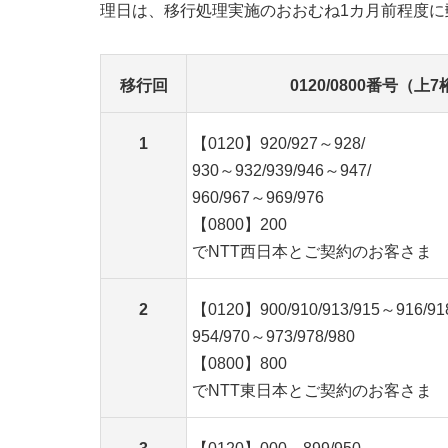
理日は、移行処理実施のおおむね1カ月前程度に
移行回
0120/0800番号（上7
1
【0120】920/927～928/
930～932/939/946～947/
960/967～969/976
【0800】200
でNTT西日本とご契約のお客さま
2
【0120】900/910/913/915～916/918
954/970～973/978/980
【0800】800
でNTT東日本とご契約のお客さま