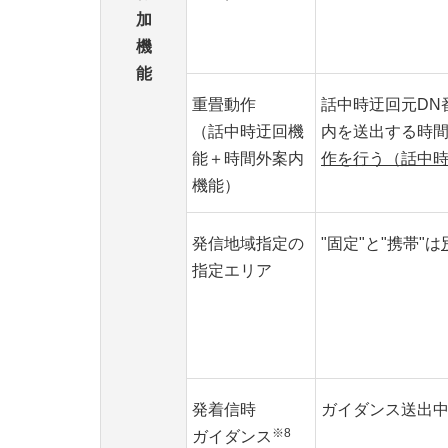
加
機
能
重畳動作
話中時迂回元DN
（話中時迂回機
内を送出する時
能＋時間外案内
作を行う（話中
機能）
発信地域指定の
"固定"と"携帯"は
指定エリア
発着信時
ガイダンス送出
※8
ガイダンス