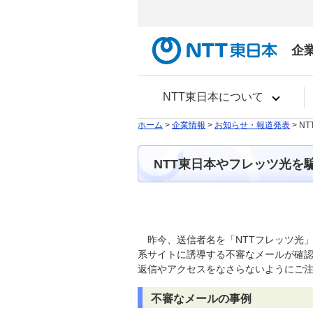
企
NTT東日本について
ホーム
>
企業情報
>
お知らせ・報道発表
> 
NTT東日本やフレッツ光を
昨今、送信者名を「NTTフレッツ光
系サイトに誘導する不審なメールが確認
返信やアクセスをなさらないようにご
不審なメールの事例