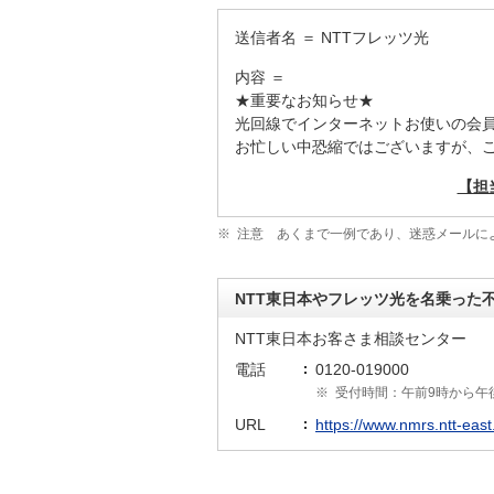
送信者名 ＝ NTTフレッツ光
内容 ＝
★重要なお知らせ★
光回線でインターネットお使いの会
お忙しい中恐縮ではございますが、
【担
※
注意 あくまで一例であり、迷惑メールに
NTT東日本やフレッツ光を名乗った
NTT東日本お客さま相談センター
電話
0120-019000
※
受付時間：午前9時から午
URL
https://www.nmrs.ntt-east.