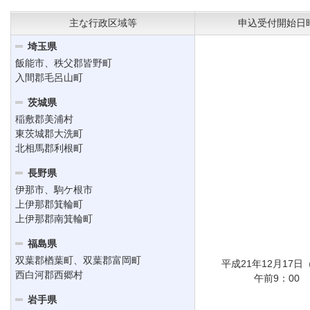
主な行政区域等
申込受付開始日
埼玉県
飯能市、秩父郡皆野町
入間郡毛呂山町
茨城県
稲敷郡美浦村
東茨城郡大洗町
北相馬郡利根町
長野県
伊那市、駒ケ根市
上伊那郡箕輪町
上伊那郡南箕輪町
福島県
双葉郡楢葉町、双葉郡富岡町
平成21年12月17日
西白河郡西郷村
午前9：00
岩手県