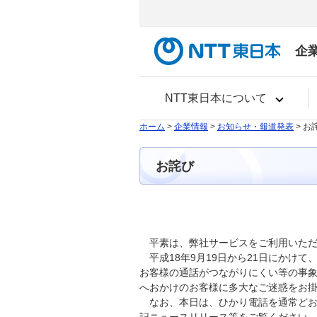
企
NTT東日本について
ホーム
>
企業情報
>
お知らせ・報道発表
> お
お詫び
平素は、弊社サービスをご利用いた
平成18年9月19日から21日にか
お客様の通話がつながりにくい等の事
へおかけのお客様に多大なご迷惑をお
なお、本日は、ひかり電話を通常ど