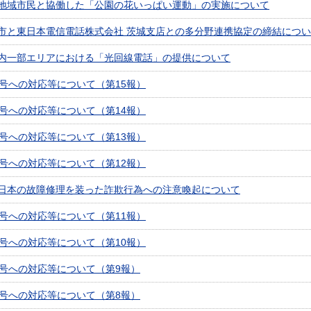
地域市民と協働した「公園の花いっぱい運動」の実施について
市と東日本電信電話株式会社 茨城支店との多分野連携協定の締結につ
内一部エリアにおける「光回線電話」の提供について
9号への対応等について（第15報）
9号への対応等について（第14報）
9号への対応等について（第13報）
9号への対応等について（第12報）
東日本の故障修理を装った詐欺行為への注意喚起について
9号への対応等について（第11報）
9号への対応等について（第10報）
9号への対応等について（第9報）
9号への対応等について（第8報）