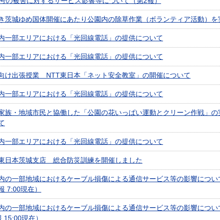
5号の被害に対するサービス影響等について（第2報）
き茨城ゆめ国体開催にあたり公園内の除草作業（ボランティア活動）を
内一部エリアにおける「光回線電話」の提供について
内一部エリアにおける「光回線電話」の提供について
向け出張授業 NTT東日本「ネット安全教室」の開催について
内一部エリアにおける「光回線電話」の提供について
家族・地域市民と協働した「公園の花いっぱい運動とクリーン作戦」の
て
内一部エリアにおける「光回線電話」の提供について
東日本茨城支店 総合防災訓練を開催しました
内の一部地域におけるケーブル損傷による通信サービス等の影響につい
 7:00現在）
内の一部地域におけるケーブル損傷による通信サービス等の影響につい
 15:00現在）