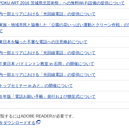
POKU ART 2016 茨城県北芸術祭」への無料Wi-Fi設備の提供について
内一部エリアにおける「光回線電話」の提供について
家族・地域市民と協働した「公園の花いっぱい運動とクリーン作戦」の
て
東日本を騙った不審な電話への注意喚起について
内一部エリアにおける「光回線電話」の提供について
Ｔ東日本 バドミントン教室 in 石岡」の開催について
内一部エリアにおける「光回線電話」の提供について
トップセミナー in みと」の開催について
６年版「電話お願い手帳」発行および贈呈式について
覧するにはADOBE READERが必要です。
ERをダウンロードする