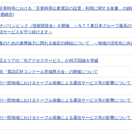
災害時等における「災害時用公衆電話の設置・利用に関する覚書」の締
(鹿嶋市)
回チバリンピック（技能競技会）を開催 ～ＮＴＴ東日本グループ最高の
信サービスを守り続けます～
進のための連携協力に関わる協定の締結について ～地域の活性化に向
店エリアの「光アクセスサービス」が45万回線を突破
回「電話応対コンクール茨城県大会」の開催について
の一部地域におけるケーブル損傷による通信サービス等の影響について
の一部地域におけるケーブル損傷による通信サービス等の影響について
の一部地域におけるケーブル損傷による通信サービス等の影響について