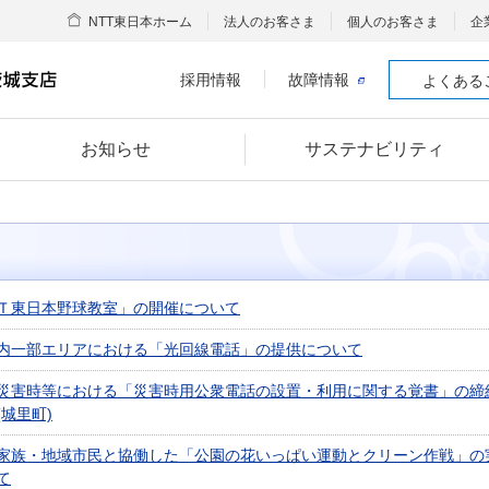
NTT東日本ホーム
法人のお客さま
個人のお客さま
企
採用情報
故障情報
よくある
お知らせ
サステナビリティ
Ｔ東日本野球教室」の開催について
内一部エリアにおける「光回線電話」の提供について
災害時等における「災害時用公衆電話の設置・利用に関する覚書」の締
(城里町)
家族・地域市民と協働した「公園の花いっぱい運動とクリーン作戦」の
て