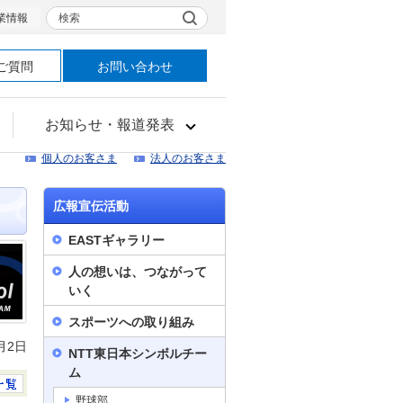
検索
業情報
ご質問
お問い合わせ
お知らせ・報道発表
個人のお客さま
法人のお客さま
広報宣伝活動
EASTギャラリー
人の想いは、つながって
いく
スポーツへの取り組み
0月2日
NTT東日本シンボルチー
ム
野球部