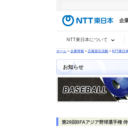
企
NTT東日本について
ホーム
>
企業情報
>
広報宣伝活動
>
NTT東日
お知らせ
第29回BFAアジア野球選手権