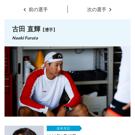
前の選手
次の選手
古田 直輝
【漕手】
Naoki Furuta
生年月日