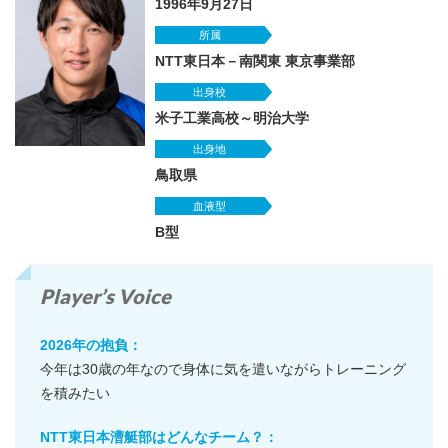
1996年9月27日
所属
NTT東日本－南関東 東京事業部
出身校
米子工業高校～明治大学
出身地
鳥取県
血液型
B型
Player’s Voice
2026年の抱負：
今年は30歳の年なので身体に気を遣いながらトレーニング
を積みたい
NTT東日本漕艇部はどんなチーム？：