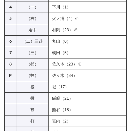
4
（一）
下川（1）
5
（右）
火ノ浦（4）※
走中
村岡（23）※
6
（二）三遊
丸山（0）
7
（三）
朝田（5）
8
（捕）
佐久本（23）※
P
（投）
佐々木（34）
投
堀（17）
投
飯嶋（21）
投
熊谷（18）
打
宮内（2）