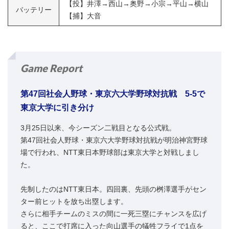
【投】井澤→西山→奥野→小宗→平山→横山
バッテリー
【捕】大音
Game Report
第47回社会人野球・東京六大学野球対抗戦 5-5で
東京大学に引き分け
3月25日以来、今シーズン二戦目となる公式戦。
第47回社会人野球・東京六大学野球対抗戦が明治神宮野球
場で行われ、NTT東日本野球部は東京大学と対戦しまし
た。
先制したのはNTT東日本。四回裏、先頭の桝澤選手がセン
ター前ヒットを放ち出塁します。
さらに相手チームのミスの間に一死三塁にチャンスを広げ
ると、ここで打席に入った向山選手の犠牲フライで1点を