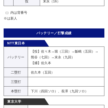
投
末永（16）
（）内は背番号
※は新人
バッテリー／打撃成績
NTT東日本
【投】佐々木→堀（三回）→飯嶋（五回）→
バッテリー
熊谷（七回）→末永（九回）
【捕】佐久本
二塁打
佐久本（五回）
三塁打
本塁打
下川（四回ソロ）、長澤（九回ソロ）
東京大学