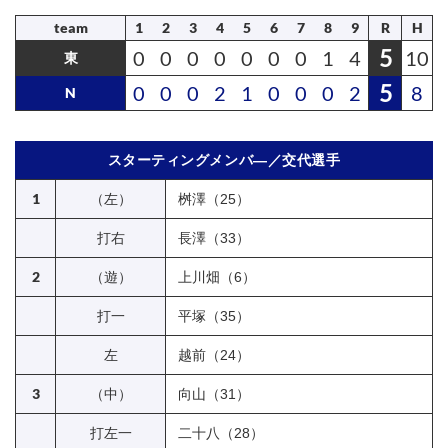
team
1
2
3
4
5
6
7
8
9
R
H
5
0
0
0
0
0
0
0
1
4
10
東
5
0
0
0
2
1
0
0
0
2
8
N
スターティングメンバ―／交代選手
1
（左）
桝澤（25）
打右
長澤（33）
2
（遊）
上川畑（6）
打一
平塚（35）
左
越前（24）
3
（中）
向山（31）
打左一
二十八（28）