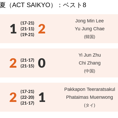
夏（ACT SAIKYO）：ベスト8
Jong Min Lee
(17-21)
1
2
(21-11)
Yu Jung Chae
(19-21)
(韓国)
Yi Jun Zhu
2
0
(21-17)
Chi Zhang
(21-15)
(中国)
Pakkapon Teeraratsakul
(17-21)
2
1
(22-20)
Phataimas Muenwong
(21-17)
(タイ)