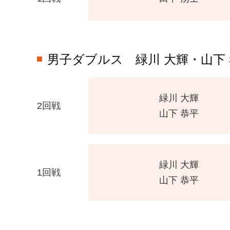
男子ダブルス
緑川 大輝・山下
緑川 大輝
2回戦
山下 恭平
緑川 大輝
1回戦
山下 恭平