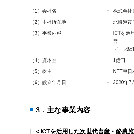
（1）会社名
株式会社
（2）本社所在地
北海道帯
（3）事業内容
ICTを
営
データ駆
（4）資本金
1億円
（5）株主
NTT東
（6）設立年月日
2020年
3．主な事業内容
＜ICTを活用した次世代畜産・酪農