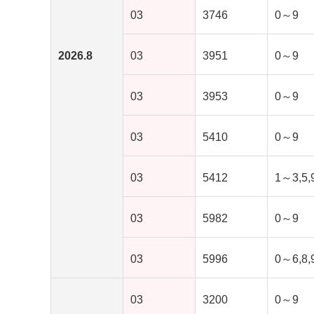
03
3746
0～9
2026.8
03
3951
0～9
03
3953
0～9
03
5410
0～9
03
5412
1～3,5,
03
5982
0～9
03
5996
0～6,8,
03
3200
0～9