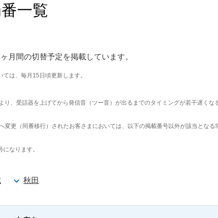
局番一覧
3ヶ月間の切替予定を掲載しています。
いては、毎月15日頃更新します。
より、受話器を上げてから発信音（ツー音）が出るまでのタイミングが若干遅くな
DNへ変更（同番移行）されたお客さまにおいては、以下の掲載番号以外が該当となる
号になります。
城
秋田