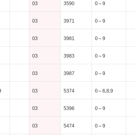
03
3590
0～9
03
3971
0～9
03
3981
0～9
03
3983
0～9
03
3987
0～9
9
03
5374
0～6,8,9
03
5396
0～9
03
5474
0～9