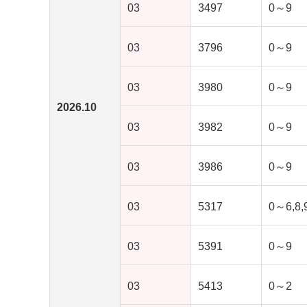
03
3497
0～9
03
3796
0～9
03
3980
0～9
2026.10
03
3982
0～9
03
3986
0～9
03
5317
0～6,8,
03
5391
0～9
03
5413
0～2