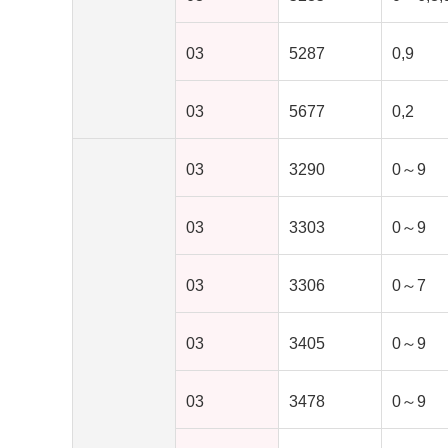
03
5287
0,9
03
5677
0,2
03
3290
0～9
03
3303
0～9
03
3306
0～7
03
3405
0～9
03
3478
0～9