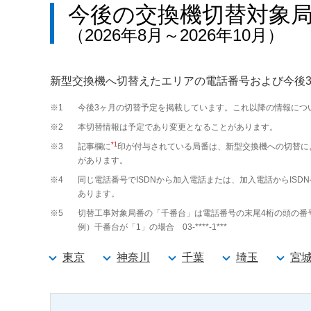
今後の交換機切替対象
（2026年8月～2026年10月）
新型交換機へ切替えたエリアの電話番号および今後
※1
今後3ヶ月の切替予定を掲載しています。これ以降の情報につ
※2
本切替情報は予定であり変更となることがあります。
*1
※3
記事欄に
印が付与されている局番は、新型交換機への切替に
があります。
※4
同じ電話番号でISDNから加入電話または、加入電話からIS
あります。
※5
切替工事対象局番の「千番台」は電話番号の末尾4桁の頭の番
例）千番台が「1」の場合 03-****-1***
東京
神奈川
千葉
埼玉
宮