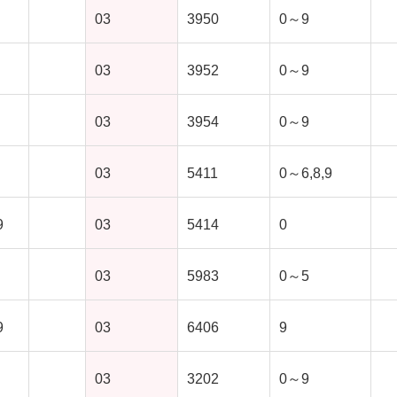
03
3950
0～9
03
3952
0～9
03
3954
0～9
03
5411
0～6,8,9
9
03
5414
0
03
5983
0～5
9
03
6406
9
03
3202
0～9