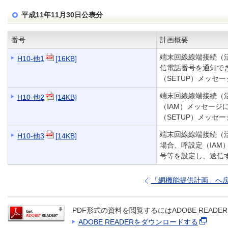
平成11年11月30日公表分
番号
計画概要
端末回線線端接続（
H10-他1
[16KB]
信電話番号を通知で
（SETUP）メッセ
端末回線線端接続（
H10-他2
[14KB]
（IAM）メッセー
（SETUP）メッセ
端末回線線端接続（
H10-他3
[14KB]
場合、呼設定（IA
号等を設定し、送信
「網機能提供計画」へ
PDF形式の資料を閲覧するにはADOBE READ
ADOBE READERをダウンロードする