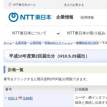
NTT東日本ホーム
法人のお客さま
企業情報
採用情報
NTT東日本について
NTT東日本の取り組み
ホーム
>
企業情報
>
公開情報
>
情報webステーション
>
網機能提供計画等
> 平
平成10年度第2回届出分（H10.5.29届出）
計画一覧
番号をクリックすると開示資料(PDF版)が閲覧できます。
番号
計画概要
ユーザ・網インタフェー
H10-1
[14KB]
端末と接続し伝送す