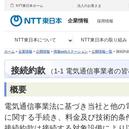
NTT東日本ホーム
法人のお客さま
企業情報
採用情報
NTT東日本について
NTT東日本の取り組み
ホーム
>
企業情報
>
公開情報
>
情報webステーション
>
公開情報一覧
> 接続約
接続約款
（1-1 電気通信事業者の
概要
電気通信事業法に基づき当社と他の
に関する手続き、料金及び技術的条
接続約款は接続する対象設備により